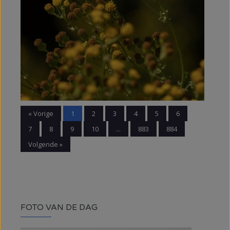
« Vorige
1
2
3
4
5
6
7
8
9
10
...
883
884
Volgende »
FOTO VAN DE DAG