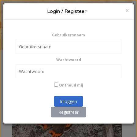
Sl
×
Login / Registeer
Login
of
registreer
Gebruikersnaam
DE LAATSTE INZENDINGEN
Wachtwoord
Onthoud mij
Inloggen
Registreer