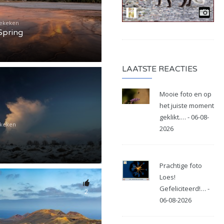
Bekeken
Spring
LAATSTE REACTIES
Mooie foto en op
het juiste moment
geklikt.… - 06-08-
ekeken
2026
Prachtige foto
Loes!
Gefeliciteerd!… -
2
06-08-2026