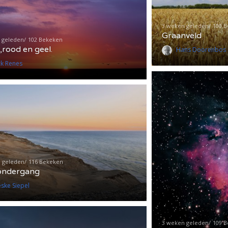
3 weken geleden
100 
Graanveld
 geleden
102 Bekeken
,rood en geel.
Hans Doorenbos
ck Renes
 geleden
116 Bekeken
ondergang
eske Siepel
3 weken geleden
109 