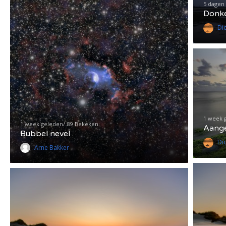
5 dagen
Donke
Di
1 week 
1 week geleden
89 Bekeken
Aange
Bubbel nevel
Di
Arne Bakker