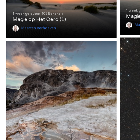
1 week 
1 week geleden
105 Bekeken
Magie
Magie op Het Oerd (1)
Ma
Maarten Verhoeven