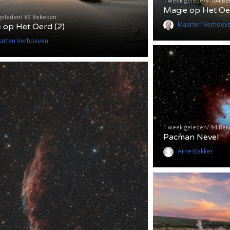
1 week geleden
104 B
Magie op Het Oe
geleden
89 Bekeken
Maarten Verhoev
 op Het Oerd (2)
arten Verhoeven
1 week geleden
94 Be
Pacman Nevel
Arne Bakker