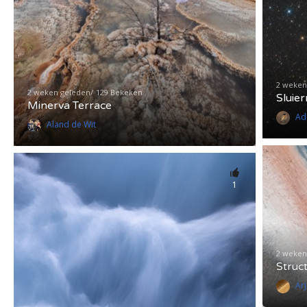
2 weken
2 weken geleden
129 Bekeken
Sluier
Minerva Terrace
Ad
Aland de Wit
1
2 weken
Struc
Arj