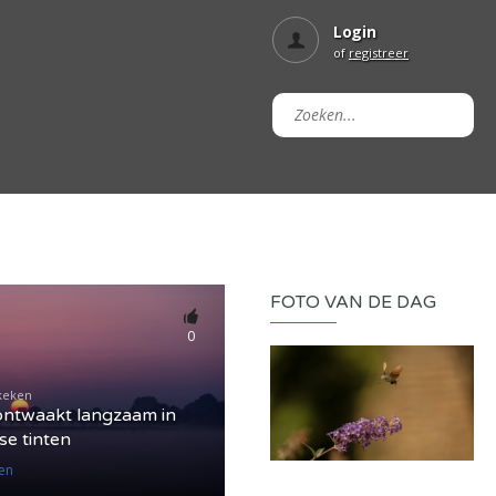
Login
of
registreer
FOTO VAN DE DAG
0
keken
ontwaakt langzaam in
se tinten
en