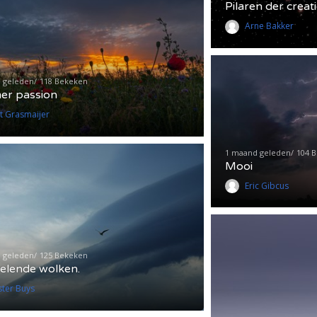
Pilaren der creat
Arne Bakker
 geleden
118 Bekeken
r passion
et Grasmaijer
1 maand geleden
104 
Mooi
Eric Gibcus
 geleden
125 Bekeken
elende wolken.
ster Buys