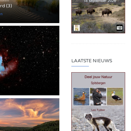
ekeken
rd (3)
en
LAATSTE NIEUWS
keken