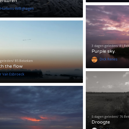
entoren
a Hurkens-Willighagen
3 dagen geleden
81 Be
Purple sky.
Dick Renes
 geleden
85 Bekeken
th the flow
r Van Esbroeck
5 dagen geleden
76 Be
Droogte