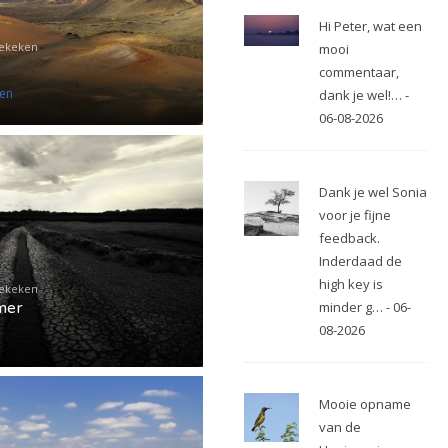
Hi Peter, wat een
Bekeken
mooi
commentaar,
pen
dank je wel!… -
06-08-2026
Dank je wel Sonia
voor je fijne
feedback.
Inderdaad de
high key is
Bekeken
mer
minder g… - 06-
08-2026
Mooie opname
van de