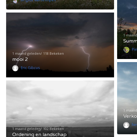
1 maand
Summe
Pi
1 maand geleden
118 Bekeken
mooi 2
Eric Gibcus
1 maand
Verko
he
1 maand geleden
102 Bekeken
Ordening en landschap