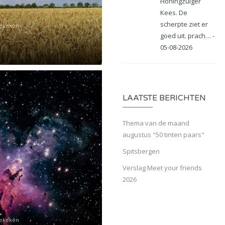
Honingzuiger
Kees. De
scherpte ziet er
Bekeken
goed uit. prach… -
05-08-2026
LAATSTE BERICHTEN
Thema van de maand
augustus "50 tinten paars"
Spitsbergen
Verslag Meet your friends
2026
Bekeken