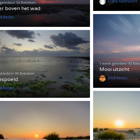
Frank Neervoort
 geleden
55 Bekeken
r boven het wad.
ck Renes
1 week geleden
93 Be
Mooi uitzicht.
geleden
99 Bekeken
Dick Renes
spoeld.
ck Renes