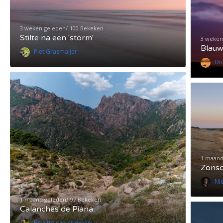
3 weken geleden
100 Bekeken
Stilte na een 'storm'
3 weken
Blauw
Piet Grasmaijer
Di
1 maand
Zons
Ni
1 maand geleden
97 Bekeken
Calanches de Piana
Brigitte van Krimpen