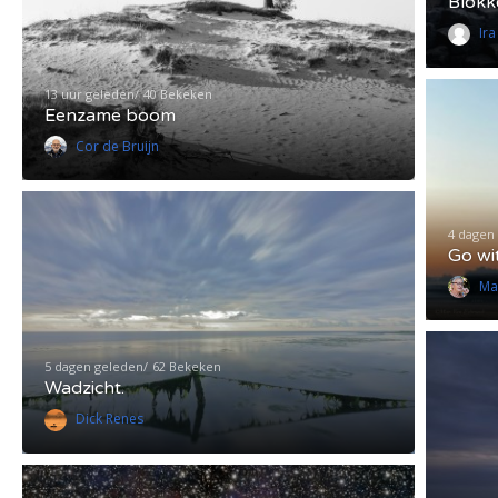
Blokk
Ir
13 uur geleden
40 Bekeken
Eenzame boom
Cor de Bruijn
4 dagen
Go wi
Ma
5 dagen geleden
62 Bekeken
Wadzicht.
Dick Renes