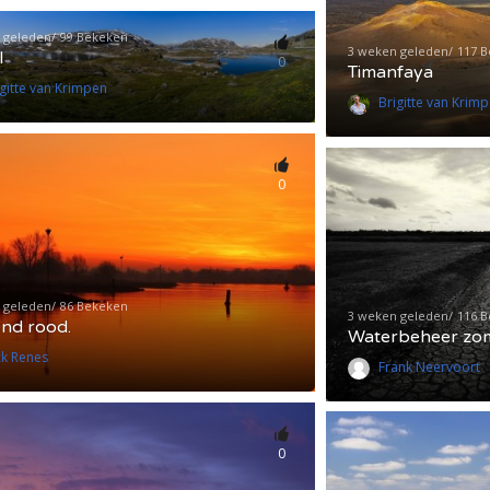
 geleden
99 Bekeken
3 weken geleden
117 
l
0
Timanfaya
igitte van Krimpen
Brigitte van Krim
0
 geleden
86 Bekeken
3 weken geleden
116 
nd rood.
Waterbeheer zo
ck Renes
Frank Neervoort
0