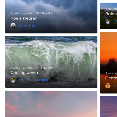
3 weken
3 weken geleden
106 Bekeken
Rolda
Koele kleuren
Br
Cor de Bruijn
3 weken geleden
97 Bekeken
Cooling down
3 weken
Ochte
Brigitte van Krimpen
Di