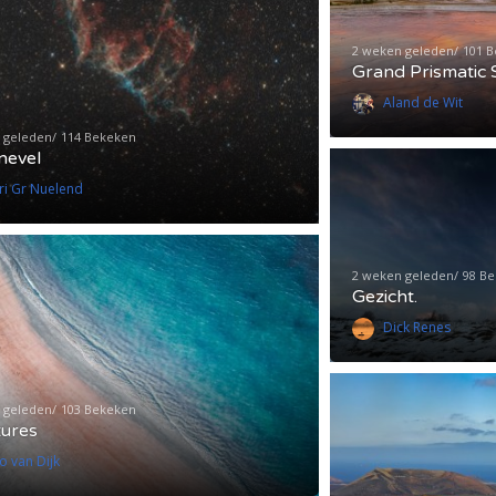
2 weken geleden
101 
Grand Prismatic 
Aland de Wit
 geleden
114 Bekeken
nevel
ri Gr Nuelend
2 weken geleden
98 B
Gezicht.
Dick Renes
 geleden
103 Bekeken
tures
o van Dijk