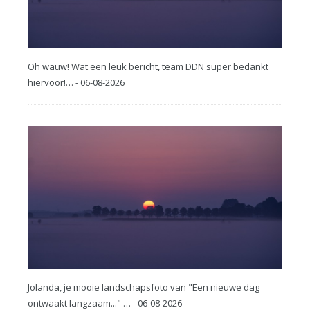
Oh wauw! Wat een leuk bericht, team DDN super bedankt
hiervoor!… - 06-08-2026
Jolanda, je mooie landschapsfoto van "Een nieuwe dag
ontwaakt langzaam..." … - 06-08-2026