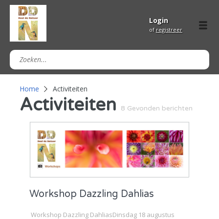
Login
of
registreer
Home
Activiteiten
Activiteiten
8 Gevonden berichten
Workshop Dazzling Dahlias
Workshop Dazzling DahliasDinsdag 18 augustus