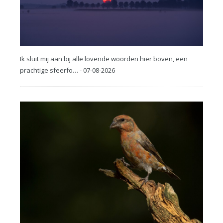
Ik sluit mij aan bij alle lovende woorden hier boven, een
prachtige sfeerfo… - 07-08-2026