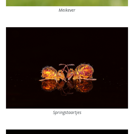
Meikever
Springstaartjes