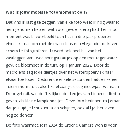
Wat is jouw mooiste fotomoment ooit?
Dat vind ik lastig te zeggen. Van elke foto weet ik nog waar ik
hem genomen heb en wat voor gevoel ik erbij had. Een mooi
moment was bijvoorbeeld toen het na drie jaar proberen
eindelijk lukte om met de macrolens een vliegende meikever
scherp te fotograferen. Ik werd ook heel blij van het
vastleggen van twee springstaartjes op een met regenwater
gevulde bloempot in de tuin, op 1 januari 2022. Door de
macrolens zag ik de diertjes over het wateroppervlak naar
elkaar toe lopen. Gedurende enkele seconden hadden ze een
intiem momentje, alsof ze elkaar gelukkig nieuwjaar wensten.
Door gebruik van de flits lijken de diertjes van binnenuit licht te
geven, als kleine lampionnetjes. Deze foto herinnert mij eraan
dat je altijd je licht kunt laten schijnen, ook al lijkt het leven
nog zo donker.
De foto waarmee ik in 2024 de Groene Camera won is voor