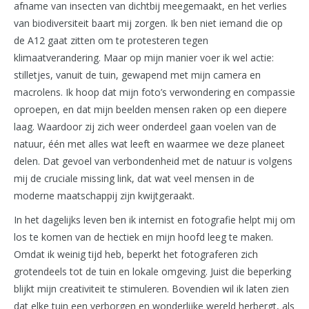
afname van insecten van dichtbij meegemaakt, en het verlies
van biodiversiteit baart mij zorgen. Ik ben niet iemand die op
de A12 gaat zitten om te protesteren tegen
klimaatverandering. Maar op mijn manier voer ik wel actie:
stilletjes, vanuit de tuin, gewapend met mijn camera en
macrolens. Ik hoop dat mijn foto’s verwondering en compassie
oproepen, en dat mijn beelden mensen raken op een diepere
laag. Waardoor zij zich weer onderdeel gaan voelen van de
natuur, één met alles wat leeft en waarmee we deze planeet
delen. Dat gevoel van verbondenheid met de natuur is volgens
mij de cruciale missing link, dat wat veel mensen in de
moderne maatschappij zijn kwijtgeraakt.
In het dagelijks leven ben ik internist en fotografie helpt mij om
los te komen van de hectiek en mijn hoofd leeg te maken.
Omdat ik weinig tijd heb, beperkt het fotograferen zich
grotendeels tot de tuin en lokale omgeving. Juist die beperking
blijkt mijn creativiteit te stimuleren. Bovendien wil ik laten zien
dat elke tuin een verborgen en wonderlijke wereld herbergt, als