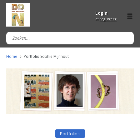
Login
of
registreer
Home
Portfolio Sophie Mijnhout
Portfolio's