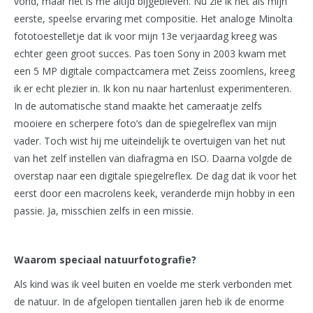
vond, maar het is me altijd bijgebleven. Nu zie ik het als mijn
eerste, speelse ervaring met compositie. Het analoge Minolta
fototoestelletje dat ik voor mijn 13e verjaardag kreeg was
echter geen groot succes. Pas toen Sony in 2003 kwam met
een 5 MP digitale compactcamera met Zeiss zoomlens, kreeg
ik er echt plezier in. Ik kon nu naar hartenlust experimenteren.
In de automatische stand maakte het cameraatje zelfs
mooiere en scherpere foto’s dan de spiegelreflex van mijn
vader. Toch wist hij me uiteindelijk te overtuigen van het nut
van het zelf instellen van diafragma en ISO. Daarna volgde de
overstap naar een digitale spiegelreflex. De dag dat ik voor het
eerst door een macrolens keek, veranderde mijn hobby in een
passie. Ja, misschien zelfs in een missie.
Waarom speciaal natuurfotografie?
Als kind was ik veel buiten en voelde me sterk verbonden met
de natuur. In de afgelopen tientallen jaren heb ik de enorme