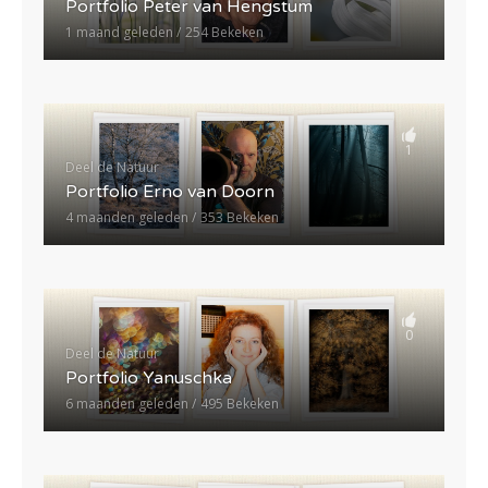
Portfolio Peter van Hengstum
1 maand geleden
254 Bekeken
1
Deel de Natuur
Portfolio Erno van Doorn
4 maanden geleden
353 Bekeken
0
Deel de Natuur
Portfolio Yanuschka
6 maanden geleden
495 Bekeken