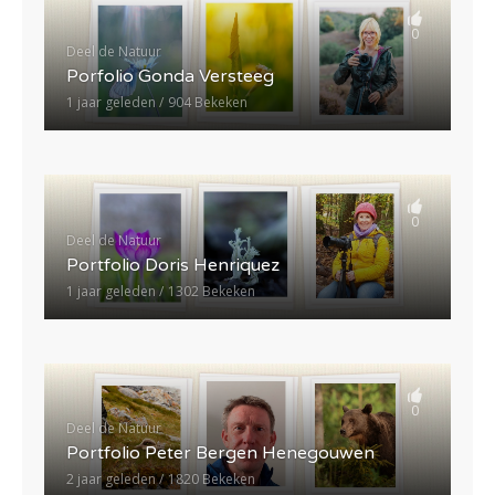
0
Deel de Natuur
Porfolio Gonda Versteeg
1 jaar geleden
904 Bekeken
0
Deel de Natuur
Portfolio Doris Henriquez
1 jaar geleden
1302 Bekeken
0
Deel de Natuur
Portfolio Peter Bergen Henegouwen
2 jaar geleden
1820 Bekeken