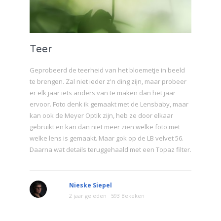
Teer
Geprobeerd de teerheid van het bloemetje in beeld
te brengen. Zal niet ieder z'n ding zijn, maar probeer
er elk jaar iets anders van te maken dan het jaar
ervoor. Foto denk ik gemaakt met de Lensbaby, maar
kan ook de Meyer Optik zijn, heb ze door elkaar
gebruikt en kan dan niet meer zien welke foto met
welke lens is gemaakt. Maar gok op de LB velvet 56.
Daarna wat details teruggehaald met een Topaz filter.
Nieske Siepel
2 jaar geleden
593 Bekeken