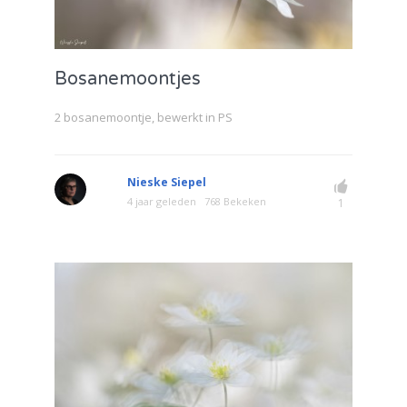
Bosanemoontjes
2 bosanemoontje, bewerkt in PS
Nieske Siepel
4 jaar geleden
768 Bekeken
1