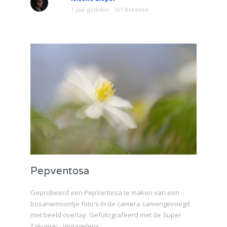
1 jaar geleden
531 Bekeken
Pepventosa
Geprobeerd een PepVentosa te maken van een
bosanemoontje foto's in de camera samengevoegd
met beeld overlay. Gefotografeerd met de Super
Takumar - Vintagelens