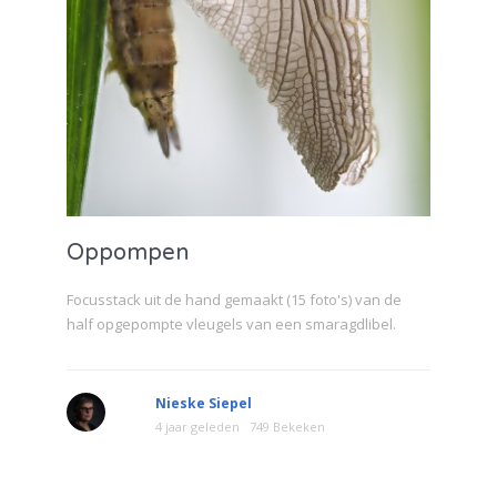
Oppompen
Focusstack uit de hand gemaakt (15 foto's) van de
half opgepompte vleugels van een smaragdlibel.
Nieske Siepel
4 jaar geleden
749 Bekeken