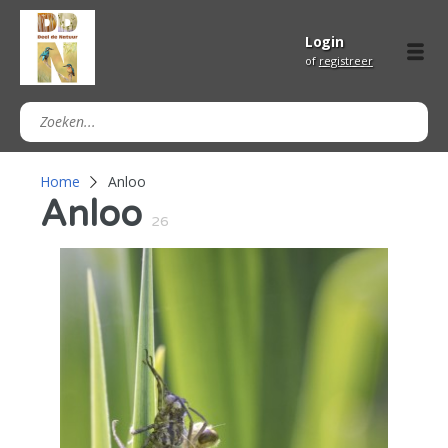
Login
of
registreer
Home
Anloo
Anloo
26