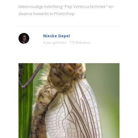
Meervoudige belichting "Pep Ventosa techniek" en
daarna bewerkt in Photoshop
Nieske Siepel
4 jaar geleden
773 Bekeken