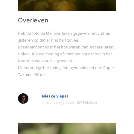
Overleven
Heb de foto de titel overleven gegeven..het viel mij
gisteren op dat er niet half zoveel
Bosanemoontjes in het bos waren dan andere jaren...
Delen jullie die mening of komt het om dat het in het
Noorden wat koud is geweest..
Meervoudige belichting, foto gemaakt met een Super
Takumar 50 mm.
Nieske Siepel
4 maanden geleden
187 Bekeken