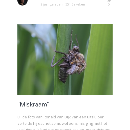
2 jaar geleden
554 Bekeken
2
"Miskraam"
Bij de foto van Ronald van Dijk van een uitsluiper
vertelde hij dat het soms wel eens mis ging met het
uitsluipen, ik had dat nog nooit gezien, maar gisteren