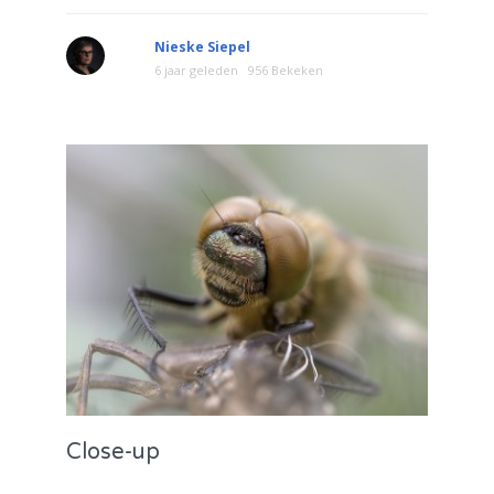
Nieske Siepel
6 jaar geleden
956 Bekeken
Close-up