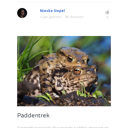
Nieske Siepel
5 jaar geleden
780 Bekeken
0
Paddentrek
Vanmiddag weer bij de parende padden geweest en