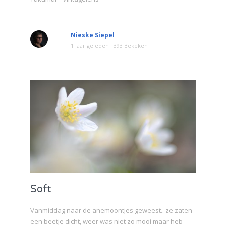
Nieske Siepel
1 jaar geleden
393 Bekeken
Soft
Vanmiddag naar de anemoontjes geweest.. ze zaten
een beetje dicht, weer was niet zo mooi maar heb