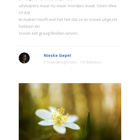
uitsluipers maar nu maar mondjes maat. Geen idee
of dat
te maken heeft met het feit dat ze er snoek uitgezet
hebben en
snoek eet graag libellen larven.
Nieske Siepel
3 maanden geleden
151 Bekeken