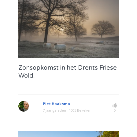
Zonsopkomst in het Drents Friese
Wold.
Piet Haaksma
7 jaar geleden
1005 Bekeken
2