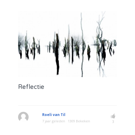
Reflectie
Roeli van Til
7 jaar geleden
1309 Bekeken
3