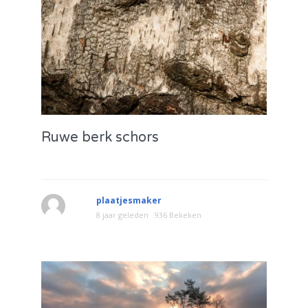
Ruwe berk schors
plaatjesmaker
8 jaar geleden
936 Bekeken