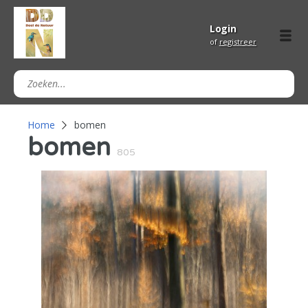
Login
of
registreer
Home
bomen
bomen
805