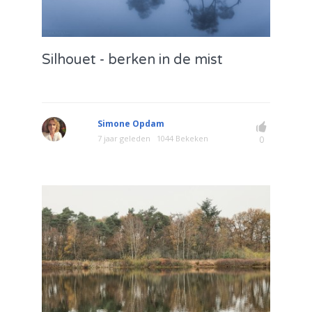
Silhouet - berken in de mist
Simone Opdam
7 jaar geleden
1044 Bekeken
0