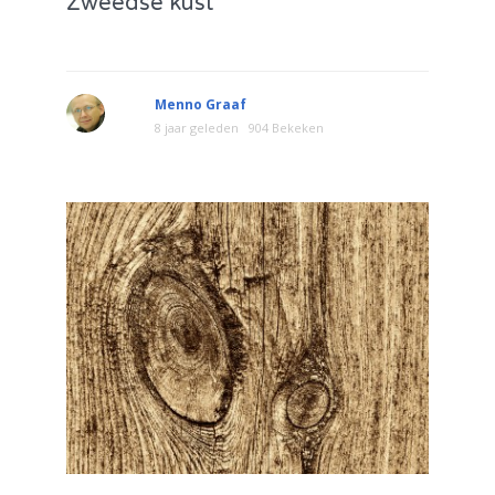
Zweedse kust
Menno Graaf
8 jaar geleden
904 Bekeken