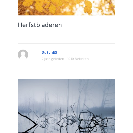
Herfstbladeren
DutchES
7 jaar geleden
1010 Bekeken