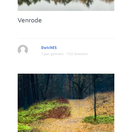
Venrode
DutchES
7 jaar geleden
1122 Bekeken