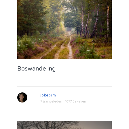
Boswandeling
jokebrm
7 jaar geleden
1077 Bekeken