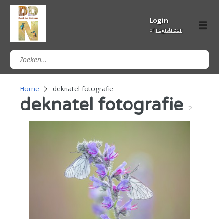
Login
of
registreer
Home
deknatel fotografie
deknatel fotografie
2