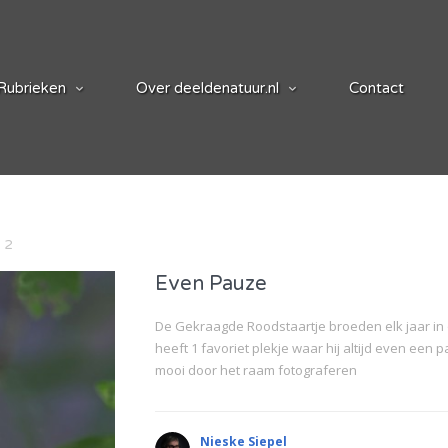
Rubrieken
Over deeldenatuur.nl
Contact
e
2
Even Pauze
De Gekraagde Roodstaartje broeden elk jaar in 
heeft 1 favoriet plekje waar hij altijd even een
mooi door het raam fotograferen
Nieske Siepel