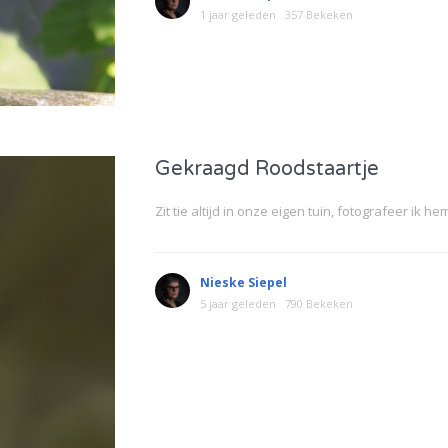
1 jaar geleden
357 Bekeken
Gekraagd Roodstaartje
Zit tie altijd in onze eigen tuin, fotografeer ik h
Nieske Siepel
5 jaar geleden
790 Bekeken