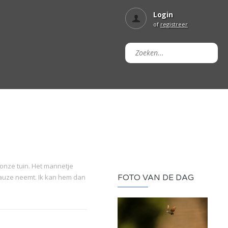
Login
of
registreer
onze tuin. Het mannetje
 pauze neemt. Ik kan hem dan
FOTO VAN DE DAG