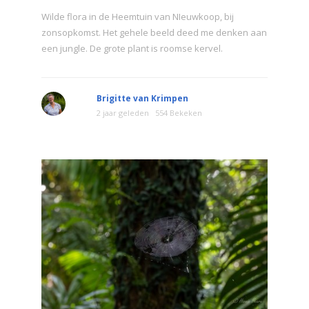
Wilde flora in de Heemtuin van NIeuwkoop, bij
zonsopkomst. Het gehele beeld deed me denken aan
een jungle. De grote plant is roomse kervel.
Brigitte van Krimpen
2 jaar geleden
554 Bekeken