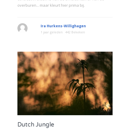
overburen... maar kleurt hier prima bij.
Ira Hurkens-Willighagen
1 jaar geleden
442 Bekeken
Dutch Jungle