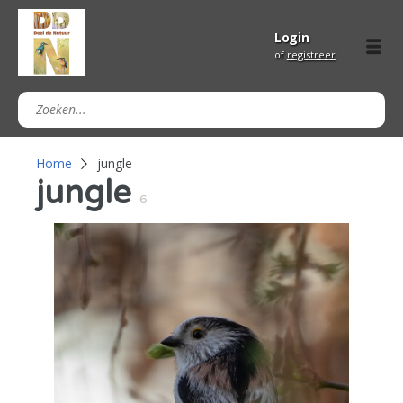
Login
of
registreer
Home
jungle
jungle
6