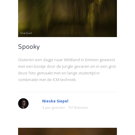
Spooky
Gisteren een dagje naar Wildland in Emmen geweest
met een bootje door de Jungle gevaren en in een grot
deze foto gemaakt met en lange stuitertijd in
combinatie met de ICM techniek.
Nieske Siepel
4 jaar geleden
767 Bekeken