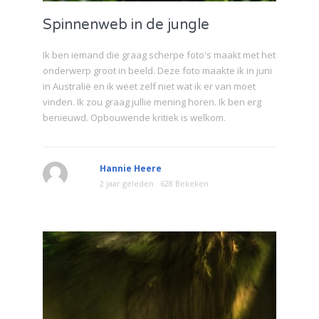
Spinnenweb in de jungle
Ik ben iemand die graag scherpe foto's maakt met het
onderwerp groot in beeld. Deze foto maakte ik in juni
in Australië en ik weet zelf niet wat ik er van moet
vinden. Ik zou graag jullie mening horen. Ik ben erg
benieuwd. Opbouwende kritiek is welkom.
Hannie Heere
2 jaar geleden
628 Bekeken