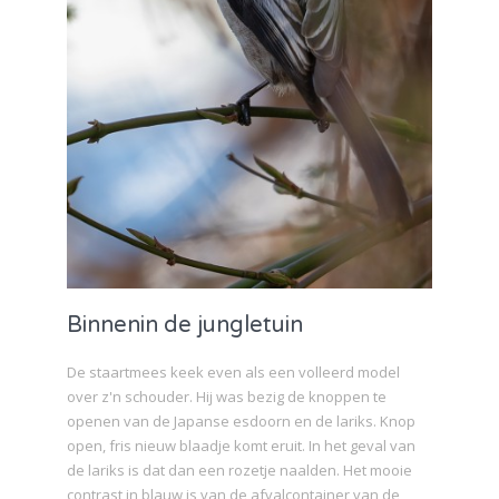
Binnenin de jungletuin
De staartmees keek even als een volleerd model
over z'n schouder. Hij was bezig de knoppen te
openen van de Japanse esdoorn en de lariks. Knop
open, fris nieuw blaadje komt eruit. In het geval van
de lariks is dat dan een rozetje naalden. Het mooie
contrast in blauw is van de afvalcontainer van de