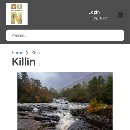
Login
of
registreer
Home
Killin
Killin
1