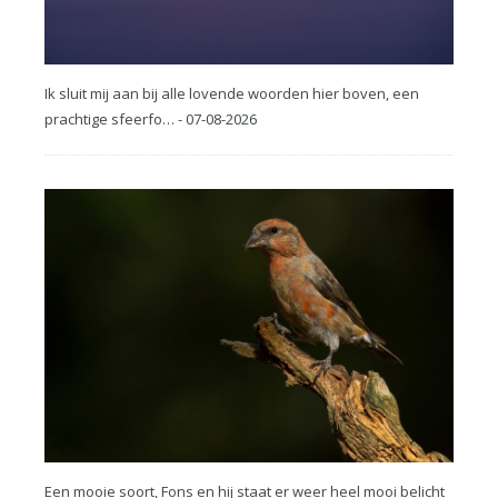
Ik sluit mij aan bij alle lovende woorden hier boven, een
prachtige sfeerfo… - 07-08-2026
Een mooie soort, Fons en hij staat er weer heel mooi belicht