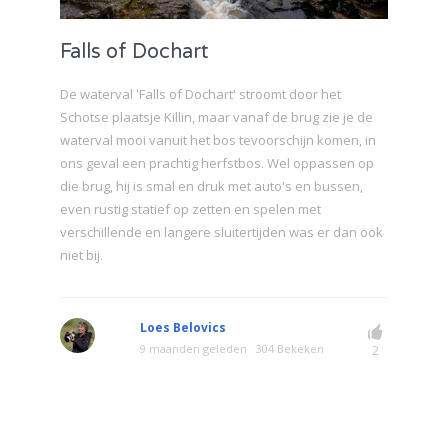
Falls of Dochart
De waterval 'Falls of Dochart' stroomt door het
Schotse plaatsje Killin, maar vanaf de brug zie je de
waterval mooi vanuit het bos tevoorschijn komen, in
ons geval een prachtig herfstbos. Wel oppassen op
die brug, hij is smal en druk met auto's en bussen,
even rustig statief op zetten en spelen met
verschillende en langere sluitertijden was er dan ook
niet bij.
Loes Belovics
9 maanden geleden
304 Bekeken
2