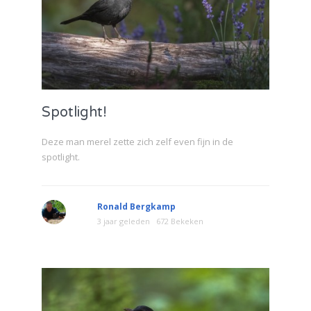
Spotlight!
Deze man merel zette zich zelf even fijn in de
spotlight.
Ronald Bergkamp
3 jaar geleden
672 Bekeken