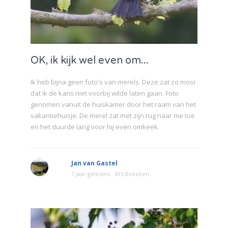
OK, ik kijk wel even om...
Ik heb bijna geen foto's van merels. Deze zat zo mooi
dat ik de kans niet voorbij wilde laten gaan. Foto
genomen vanuit de huiskamer door het raam van het
vakantiehuisje. De merel zat met zijn rug naar me toe
en het duurde lang voor hij even omkeek.
Jan van Gastel
1 jaar geleden
435 Bekeken