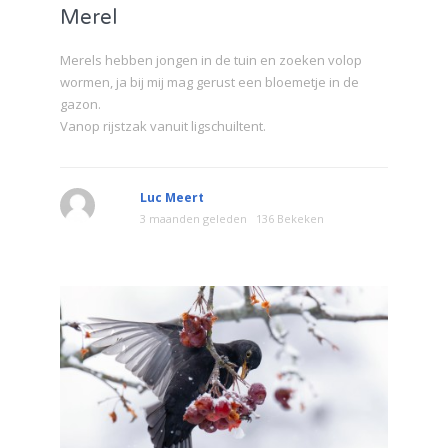
Merel
Merels hebben jongen in de tuin en zoeken volop
wormen, ja bij mij mag gerust een bloemetje in de
gazon.
Vanop rijstzak vanuit ligschuiltent.
Luc Meert
3 maanden geleden
136 Bekeken