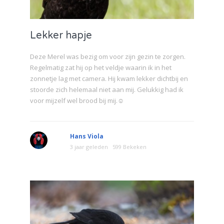
Lekker hapje
Deze Merel was bezig om voor zijn gezin te zorgen.
Regelmatig zat hij op het veldje waarin ik in het
zonnetje lag met camera. Hij kwam lekker dichtbij en
stoorde zich helemaal niet aan mij. Gelukkig had ik
voor mijzelf wel brood bij mij.☺
Hans Viola
3 jaar geleden
599 Bekeken