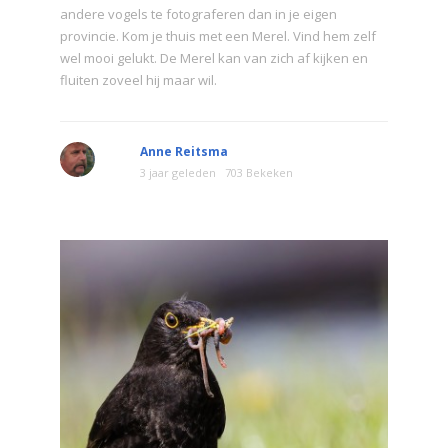
andere vogels te fotograferen dan in je eigen
provincie. Kom je thuis met een Merel. Vind hem zelf
wel mooi gelukt. De Merel kan van zich af kijken en
fluiten zoveel hij maar wil.
Anne Reitsma
3 jaar geleden
703 Bekeken