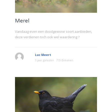
Merel
Vandaag even een doodgewone soort aanbieden,
deze verdienen toch ook wel waardering ?
Luc Meert
3 jaar geleden
773 Bekeken