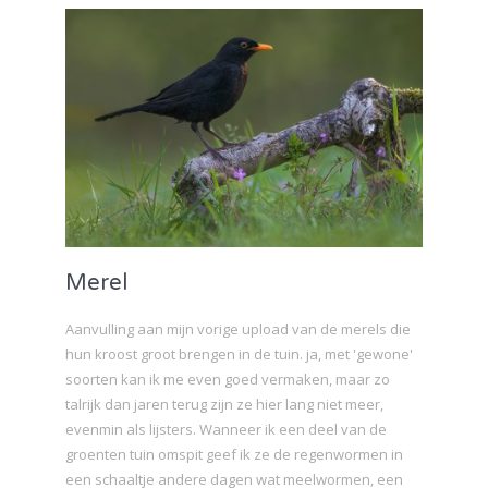
Merel
Aanvulling aan mijn vorige upload van de merels die
hun kroost groot brengen in de tuin. ja, met 'gewone'
soorten kan ik me even goed vermaken, maar zo
talrijk dan jaren terug zijn ze hier lang niet meer,
evenmin als lijsters. Wanneer ik een deel van de
groenten tuin omspit geef ik ze de regenwormen in
een schaaltje andere dagen wat meelwormen, een