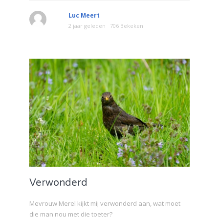
Luc Meert
2 jaar geleden
706 Bekeken
Verwonderd
Mevrouw Merel kijkt mij verwonderd aan, wat moet
die man nou met die toeter?