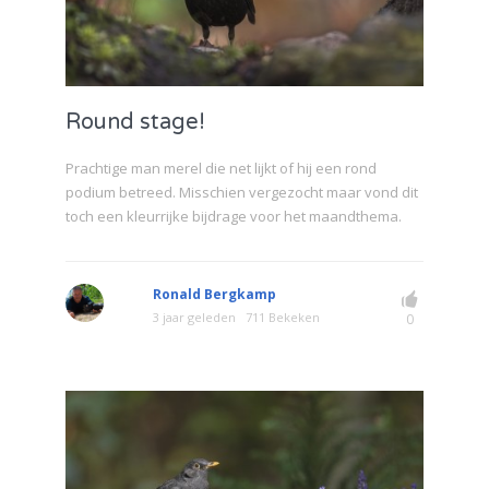
Round stage!
Prachtige man merel die net lijkt of hij een rond
podium betreed. Misschien vergezocht maar vond dit
toch een kleurrijke bijdrage voor het maandthema.
Ronald Bergkamp
3 jaar geleden
711 Bekeken
0