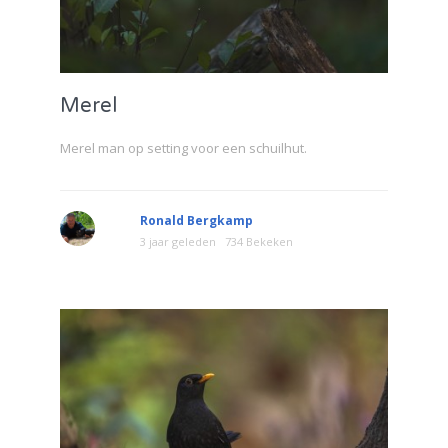
Merel
Merel man op setting voor een schuilhut.
Ronald Bergkamp
3 jaar geleden
734 Bekeken