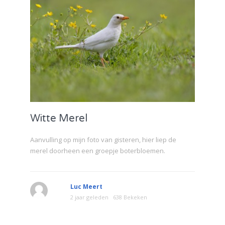
Witte Merel
Aanvulling op mijn foto van gisteren, hier liep de
merel doorheen een groepje boterbloemen.
Luc Meert
2 jaar geleden
638 Bekeken