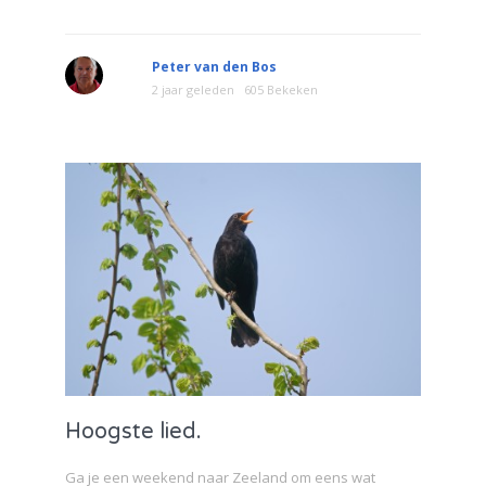
Peter van den Bos
2 jaar geleden
605 Bekeken
Hoogste lied.
Ga je een weekend naar Zeeland om eens wat