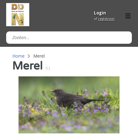
Login
of
registreer
Home
Merel
Merel
51