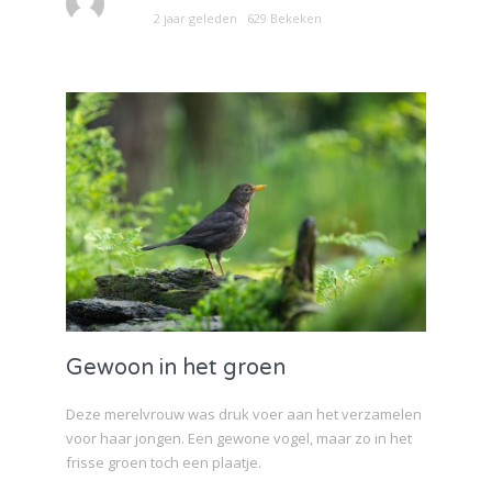
2 jaar geleden
629 Bekeken
Gewoon in het groen
Deze merelvrouw was druk voer aan het verzamelen
voor haar jongen. Een gewone vogel, maar zo in het
frisse groen toch een plaatje.