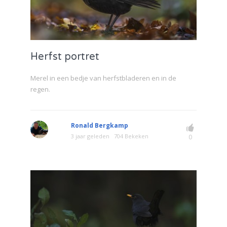
Herfst portret
Merel in een bedje van herfstbladeren en in de
regen.
Ronald Bergkamp
3 jaar geleden
704 Bekeken
0