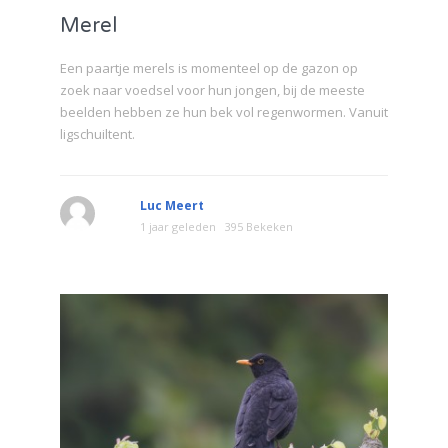
Merel
Een paartje merels is momenteel op de gazon op
zoek naar voedsel voor hun jongen, bij de meeste
beelden hebben ze hun bek vol regenwormen. Vanuit
ligschuiltent.
Luc Meert
1 jaar geleden
395 Bekeken