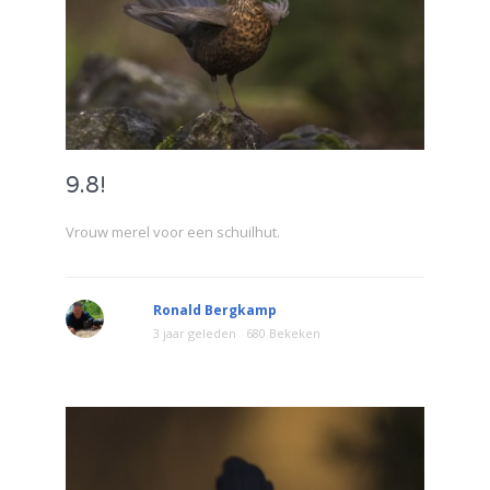
9.8!
Vrouw merel voor een schuilhut.
Ronald Bergkamp
3 jaar geleden
680 Bekeken