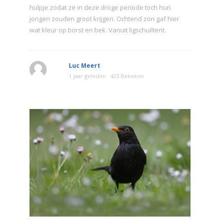
hulpje zodat ze in deze droge periode toch hun
jongen zouden groot krijgen. Ochtend zon gaf hier
wat kleur op borst en bek. Vanuit ligschuiltent.
Luc Meert
1 jaar geleden
423 Bekeken