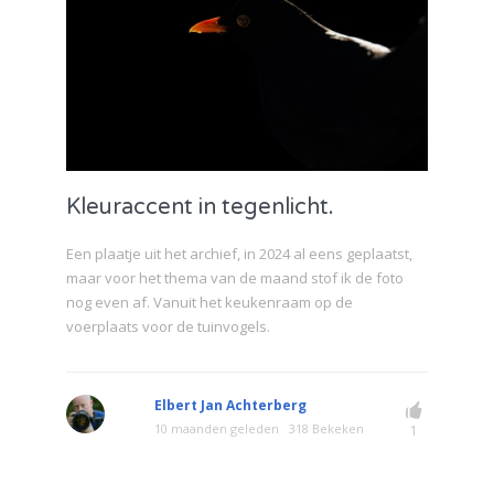
Kleuraccent in tegenlicht.
Een plaatje uit het archief, in 2024 al eens geplaatst,
maar voor het thema van de maand stof ik de foto
nog even af. Vanuit het keukenraam op de
voerplaats voor de tuinvogels.
Elbert Jan Achterberg
10 maanden geleden
318 Bekeken
1