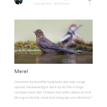
2 jaar geleden
603 Bekeken
4
Merel
Genomen bij dezelfde badplaats dan mijn vorige
upload, merkwaardig is dat ik bij de foto in hoge
resolutie meer dan 10 teken kan tellen alleen al rond
dit oog en de bek, moet toch lastig zijn voor dit beest ?