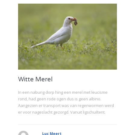
Witte Merel
In een naburig dorp hing een merel met leucisme
rond, had geen rode ogen dus is geen albino.
Aangezien er transport was van regenwormen werd
er voor nageslacht gezorgd. Vanuit ligschuiltent.
Luc Meert