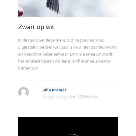
Zwart op wit
In de tuin doet deze merel zich tegoed aan het
uitgesteld voedsel wat pas in de winter zachter wordt
en daardoor beter eetbaar. Door de sneeuw wordt
het contrast tussen de merel en het sneeuw extra
benadrukt.
John Kremer
6 maanden geleden
273 Bekeken