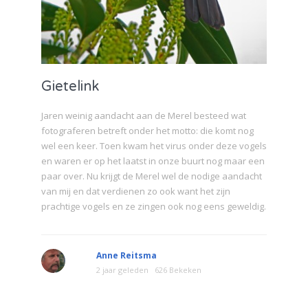
Gietelink
Jaren weinig aandacht aan de Merel besteed wat
fotograferen betreft onder het motto: die komt nog
wel een keer. Toen kwam het virus onder deze vogels
en waren er op het laatst in onze buurt nog maar een
paar over. Nu krijgt de Merel wel de nodige aandacht
van mij en dat verdienen zo ook want het zijn
prachtige vogels en ze zingen ook nog eens geweldig.
Anne Reitsma
2 jaar geleden
626 Bekeken