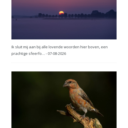
Ik sluit mij aan bij alle lovende woorden hier boven, een
prachtige sfeerfo… - 07-08-2026