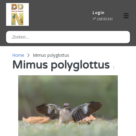
Login
of
registreer
Home
Mimus polyglottus
Mimus polyglottus
1