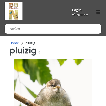
Login
of
registreer
Home
pluizig
pluizig
8