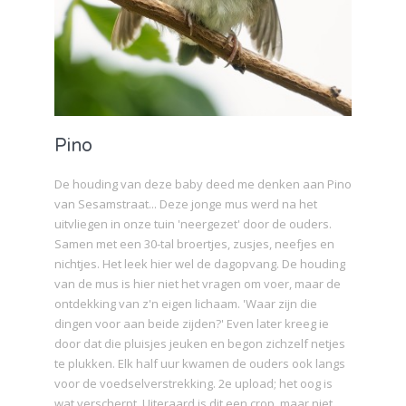
Pino
De houding van deze baby deed me denken aan Pino
van Sesamstraat... Deze jonge mus werd na het
uitvliegen in onze tuin 'neergezet' door de ouders.
Samen met een 30-tal broertjes, zusjes, neefjes en
nichtjes. Het leek hier wel de dagopvang. De houding
van de mus is hier niet het vragen om voer, maar de
ontdekking van z'n eigen lichaam. 'Waar zijn die
dingen voor aan beide zijden?' Even later kreeg ie
door dat die pluisjes jeuken en begon zichzelf netjes
te plukken. Elk half uur kwamen de ouders ook langs
voor de voedselverstrekking. 2e upload; het oog is
wat verscherpt. Uiteraard is dit een crop, maar niet