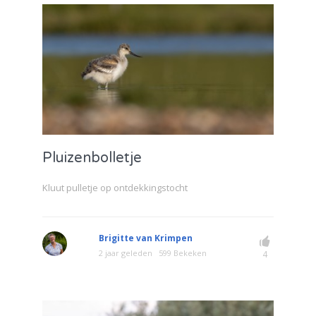
Pluizenbolletje
Kluut pulletje op ontdekkingstocht
Brigitte van Krimpen
2 jaar geleden
599 Bekeken
4