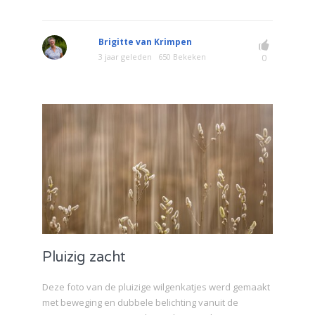
Brigitte van Krimpen
3 jaar geleden
650 Bekeken
0
Pluizig zacht
Deze foto van de pluizige wilgenkatjes werd gemaakt
met beweging en dubbele belichting vanuit de