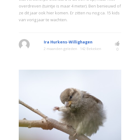
overdreven (tuintje is maar 4 meter). Ben benieuwd of
ze dit jaar ook hier komen. Er zitten nu nog ca. 15 kids
van vorig jaar te wachten.
Ira Hurkens-Willighagen
2 maanden geleden
142 Bekeken
0