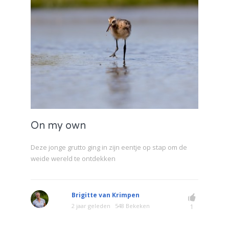
On my own
Deze jonge grutto ging in zijn eentje op stap om de
weide wereld te ontdekken
Brigitte van Krimpen
2 jaar geleden
548 Bekeken
1