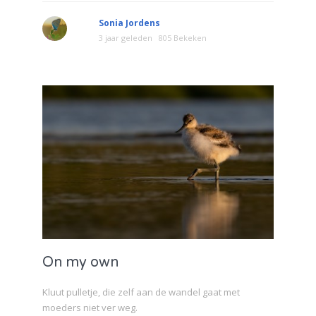
Sonia Jordens
3 jaar geleden
805 Bekeken
On my own
Kluut pulletje, die zelf aan de wandel gaat met
moeders niet ver weg.