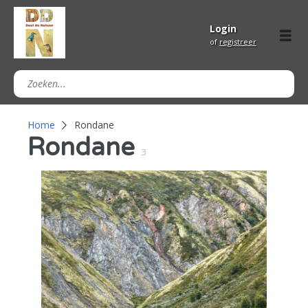
Login
of
registreer
Home
Rondane
Rondane
3