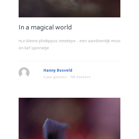
In a magical world
m,n kleine phidippus ometepe ...een aandoenlijk mooi
en lief spinnetje
Hanny Bosveld
4 jaar geleden
798 Bekeken