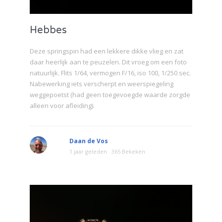
Hebbes
Deze springspin had een lekkere dikke vlieg en zat
daar heerlijk aan te peuzelen. Dit vroeg om een foto
natuurlijk. Flits 1/64, vermogen F/16, iso 100, 1/250 sec.
Nabewerking iets verscherpt en weerspiegeling
weggepoetst (had geen toegevoegde waarde zorgde
alleen voor afleiding).
Daan de Vos
1 jaar geleden
365 Bekeken