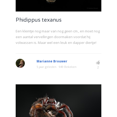
Phidippus texanus
Een kleintje nog maar van nog geen cm., en moet nog
een aantal vervellingen doormaken voordat hij
volwassen is. Maar wel een leuk en dapper diertje!
Marianne Brouwer
5 jaar geleden
949 Bekeken
2