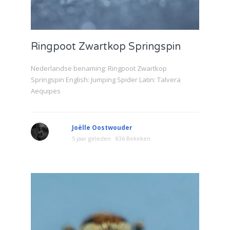
Ringpoot Zwartkop Springspin
Nederlandse benaming: Ringpoot Zwartkop
Springspin English: Jumping Spider Latin: Talvera
Aequipes
Joëlle Oostwouder
5 jaar geleden
836 Bekeken