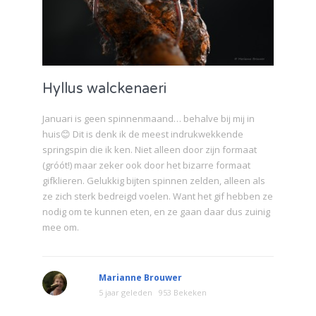
Hyllus walckenaeri
Januari is geen spinnenmaand… behalve bij mij in
huis😊 Dit is denk ik de meest indrukwekkende
springspin die ik ken. Niet alleen door zijn formaat
(gróót!) maar zeker ook door het bizarre formaat
gifklieren. Gelukkig bijten spinnen zelden, alleen als
ze zich sterk bedreigd voelen. Want het gif hebben ze
nodig om te kunnen eten, en ze gaan daar dus zuinig
mee om.
Marianne Brouwer
5 jaar geleden
953 Bekeken