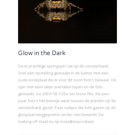
Glow in the Dark
Deze prachtige springspin zat op de vensterbank.
Snel een opstelling gemaakt in de kamer met een
oude kookplaat die ik voor dit soort foto's bewaar. De
spin met eem takje overlaten lopen en de foto
gemaakt. Iso 200 F/18 1/25o sec losse flits. Na een
paar foto's het beestje weer tussen de planten op de
vensterbank gezet. Paar vuiltjes die licht gaven op de
glasplaat weggepoetst verder niet bewerkt. De
making-off staat nu op insta@macrodaan