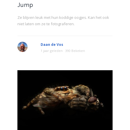
Jump
Ze blijven leuk met hun koddige oogjes. Kan het ook
niet laten om ze te fotograferen.
Daan de Vos
1 jaar geleden
390 Bekeken