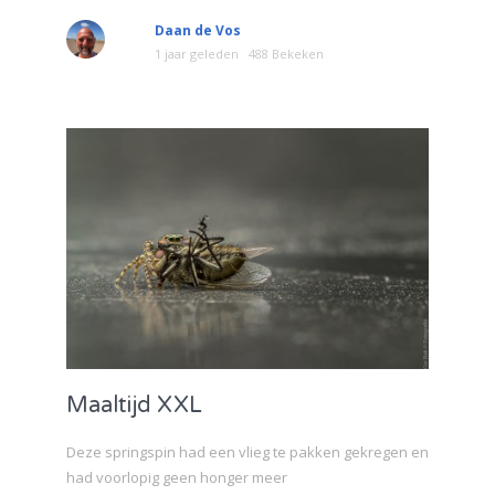
Daan de Vos
1 jaar geleden
488 Bekeken
Maaltijd XXL
Deze springspin had een vlieg te pakken gekregen en
had voorlopig geen honger meer