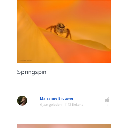
Springspin
Marianne Brouwer
6 jaar geleden
1113 Bekeken
2