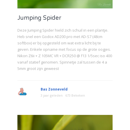
Jumping Spider
Deze Jumping Spider hield zich schuil in een plantje.
Heb snel een Godox AD200 pro met AD-S7 (48cm
softbox) er bij opgesteld om wat extra licht bij te
geven. Enkele opname met focus op de grote oogjes.
Nikon Z6ii + Z 105MC VR + DCR250 @ f13 1/5sec iso 400
vanaf statief genomen. Spinnetje zal tussen de 4 a
5mm groot zijn geweest
Bas Zonneveld
3 jaar geleden
673 Bekeken