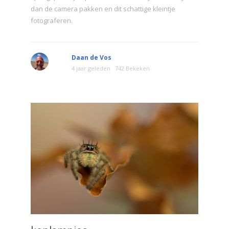
dan de camera pakken en dit schattige kleintje
fotograferen.
Daan de Vos
4 jaar geleden
742 Bekeken