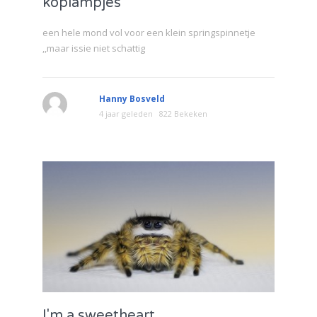
koplampjes
een hele mond vol voor een klein springspinnetje
,,maar issie niet schattig
Hanny Bosveld
4 jaar geleden
822 Bekeken
I'm a sweetheart