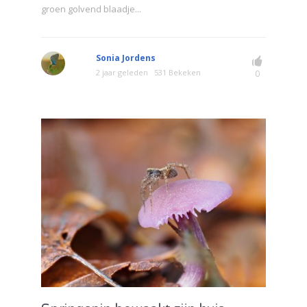
groen golvend blaadje...
Sonia Jordens
2 jaar geleden
531 Bekeken
0