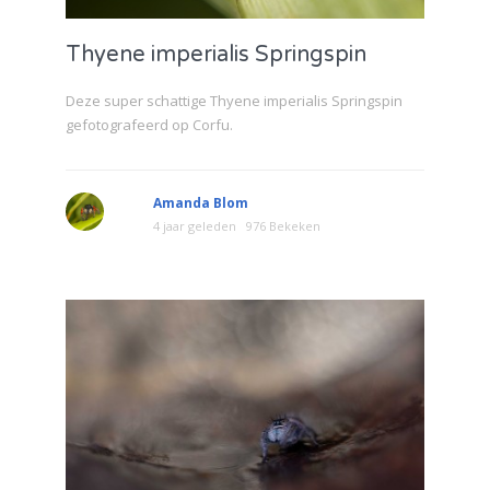
Thyene imperialis Springspin
Deze super schattige Thyene imperialis Springspin
gefotografeerd op Corfu.
Amanda Blom
4 jaar geleden
976 Bekeken