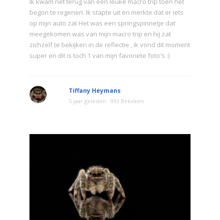
Ik kwam net terug van een leuke macro trip toen het
begon te regenen. Ik stapte uit en merkte dat er iets
op mijn auto zat Het was een springspinnetje dat
meegekomen was van mijn macro trip en hij zat
zichzelf te bekijken in de reflectie , ik vond dit moment
super en dit is toch 1 van mijn favoriete foto's :)
Tiffany Heymans
5 jaar geleden
993 Bekeken