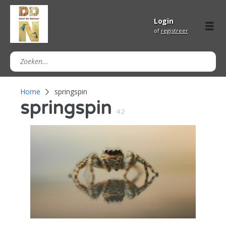
Login
of
registreer
Home
springspin
springspin
42