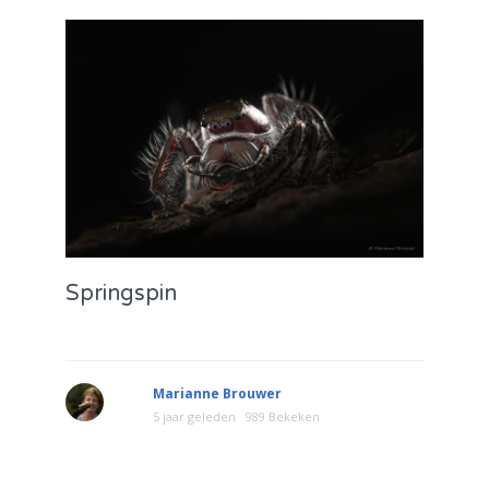
Springspin
Marianne Brouwer
5 jaar geleden
989 Bekeken