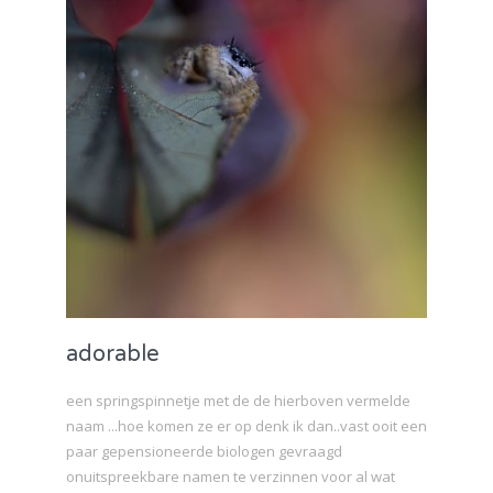
adorable
een springspinnetje met de de hierboven vermelde
naam ...hoe komen ze er op denk ik dan..vast ooit een
paar gepensioneerde biologen gevraagd
onuitspreekbare namen te verzinnen voor al wat