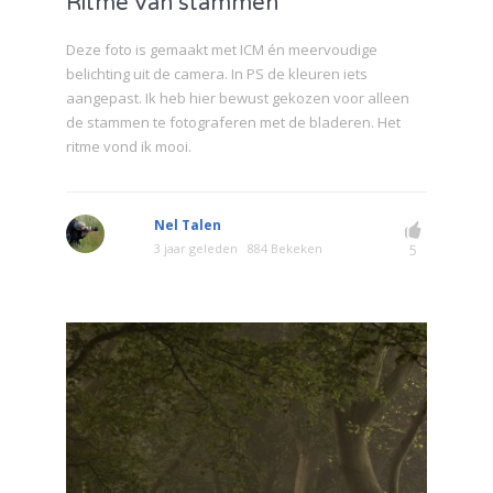
Ritme van stammen
Deze foto is gemaakt met ICM én meervoudige
belichting uit de camera. In PS de kleuren iets
aangepast. Ik heb hier bewust gekozen voor alleen
de stammen te fotograferen met de bladeren. Het
ritme vond ik mooi.
Nel Talen
3 jaar geleden
884 Bekeken
5