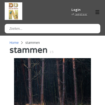
Login
of
registreer
Home
stammen
stammen
15