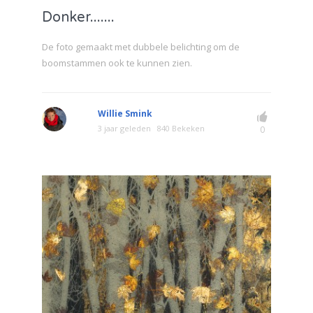
Donker.......
De foto gemaakt met dubbele belichting om de
boomstammen ook te kunnen zien.
Willie Smink
3 jaar geleden
840 Bekeken
0