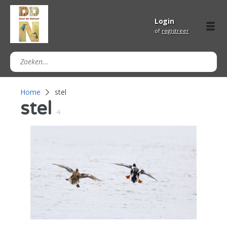
Login
of
registreer
Home
stel
stel
4