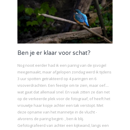
Ben je er klaar voor schat?
Nog nooit eerder had ik een paring van de ijsvogel
meegemaakt, maar afgelopen zondag werd ik tijdens
3 uur spotten getrakteerd op 4 paringen en 6
visoverdrachten. Een feestje om te zien, maar oef....
wat gaat dat allemaal snel. En vaak zitten ze dan net
op de verkeerde plek voor de fotograaf, of heeft het
vrouwtje haar kopje achter een tak verstopt. Met
deze opname van het mannetje in de vlucht -
alvorens de paring begint- , ben ik blij.
Gefotografeerd van achter een kijkwand, langs een