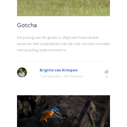
Gotcha
De paring van de grutto is altijd een heel ritueel,
waarvan het vastpakken van de nek van het vrouwtje
een prachtig actie moment is.
Brigitte van Krimpen
1 jaar geleden
460 Bekeken
0