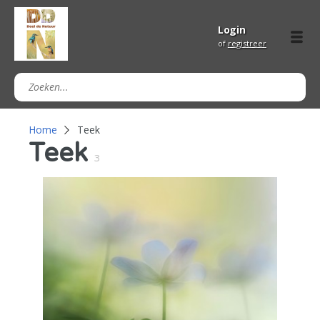
Login
of
registreer
Home
Teek
Teek
3