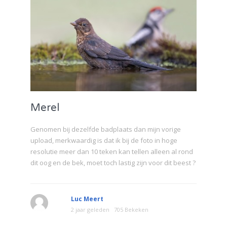
Merel
Genomen bij dezelfde badplaats dan mijn vorige
upload, merkwaardig is dat ik bij de foto in hoge
resolutie meer dan 10 teken kan tellen alleen al rond
dit oog en de bek, moet toch lastig zijn voor dit beest ?
Luc Meert
2 jaar geleden
705 Bekeken