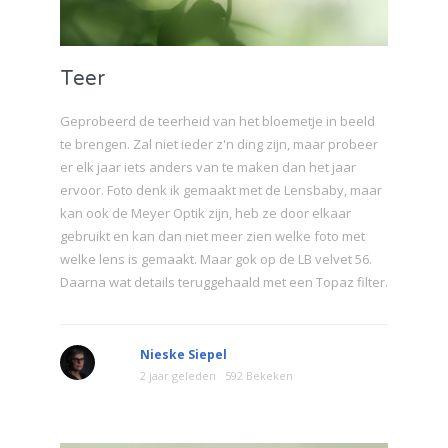
Teer
Geprobeerd de teerheid van het bloemetje in beeld
te brengen. Zal niet ieder z'n ding zijn, maar probeer
er elk jaar iets anders van te maken dan het jaar
ervoor. Foto denk ik gemaakt met de Lensbaby, maar
kan ook de Meyer Optik zijn, heb ze door elkaar
gebruikt en kan dan niet meer zien welke foto met
welke lens is gemaakt. Maar gok op de LB velvet 56.
Daarna wat details teruggehaald met een Topaz filter.
Nieske Siepel
2 jaar geleden
592 Bekeken