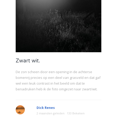
Zwart wit.
De zon scheen door een opening in de achterse
bomenrij precies op een deel van grasveld en dat gaf
wel een leuk contrast in het beeld om dat te
benadruken heb ik de foto omgezet naar zwart/wit.
Dick Renes
2 maanden geleden
133 Bekeken