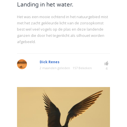
Landing in het water.
Het was een mooie ochtend in het natuurgebied mist
met het zacht gekleurde licht van de zonsopkomst
best wel veel vogels op de plas en deze landende
ganzen die door het tegenlicht als silhouet worden
afgebeeld.
Dick Renes
2 maanden geleden
157 Bekeken
4