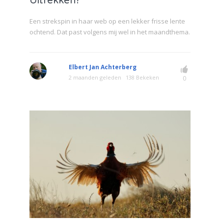
Uitrekken?
Een strekspin in haar web op een lekker frisse lente
ochtend. Dat past volgens mij wel in het maandthema.
Elbert Jan Achterberg
2 maanden geleden
138 Bekeken
0