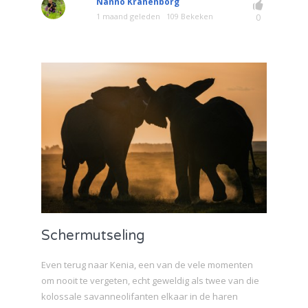
Nanno Kranenborg
1 maand geleden
109 Bekeken
0
Schermutseling
Even terug naar Kenia, een van de vele momenten
om nooit te vergeten, echt geweldig als twee van die
kolossale savanneolifanten elkaar in de haren