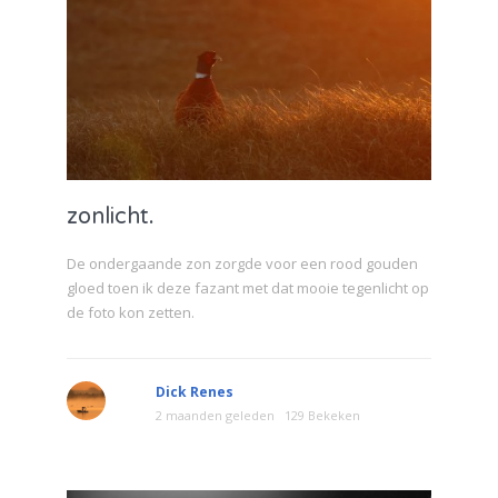
zonlicht.
De ondergaande zon zorgde voor een rood gouden
gloed toen ik deze fazant met dat mooie tegenlicht op
de foto kon zetten.
Dick Renes
2 maanden geleden
129 Bekeken