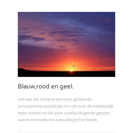
Blauw,rood en geel.
Het was die ochtend een mooi gekleurde
zonsopkomst waarbij de zon net over de waddendijk
heen scheen en die paar voorbij vliegende ganzen
waren een welkome aanvulling in het beeld.