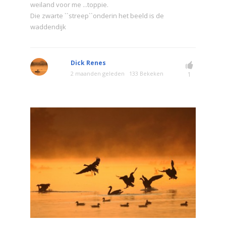
weiland voor me ...toppie.
Die zwarte ``streep``onderin het beeld is de
waddendijk
Dick Renes
2 maanden geleden
133 Bekeken
1