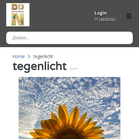
Login
of
registreer
Home
tegenlicht
tegenlicht
444