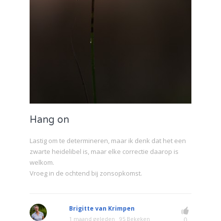
Hang on
Lastig om te determineren, maar ik denk dat het een
zwarte heidelibel is, maar elke correctie daarop is
welkom.
Vroeg in de ochtend bij zonsopkomst.
Brigitte van Krimpen
1 maand geleden
95 Bekeken
0