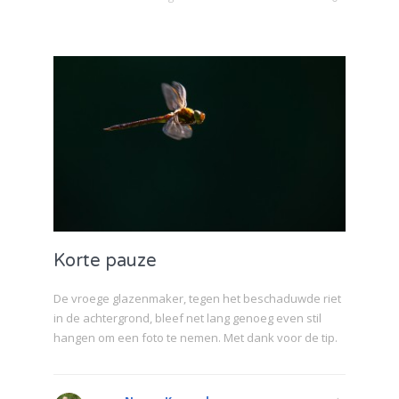
Korte pauze
De vroege glazenmaker, tegen het beschaduwde riet
in de achtergrond, bleef net lang genoeg even stil
hangen om een foto te nemen. Met dank voor de tip.