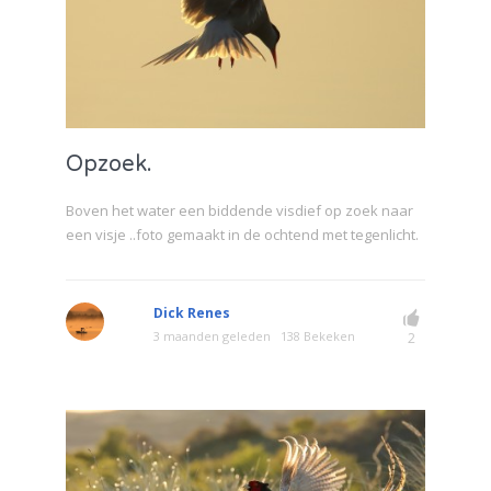
Opzoek.
Boven het water een biddende visdief op zoek naar
een visje ..foto gemaakt in de ochtend met tegenlicht.
Dick Renes
3 maanden geleden
138 Bekeken
2