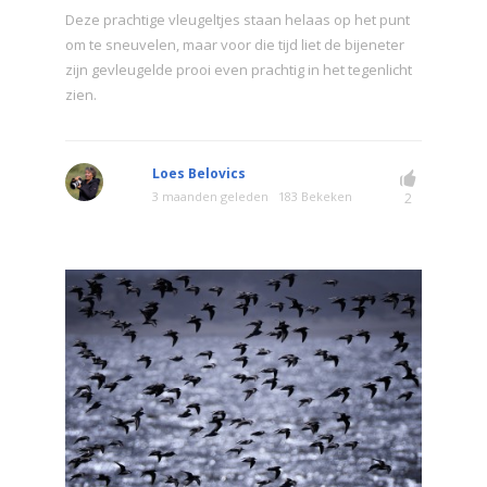
Deze prachtige vleugeltjes staan helaas op het punt
om te sneuvelen, maar voor die tijd liet de bijeneter
zijn gevleugelde prooi even prachtig in het tegenlicht
zien.
Loes Belovics
3 maanden geleden
183 Bekeken
2