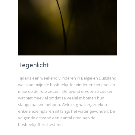
Tegenlicht
Tijdens een weekend vlinderen in België en Duitsland
was voor mijn de bosbeekjufer vindenen het doel en
mooi op de foto zetten . De avond ervoor ze zoeken
wat niet meeviel omdat ze veelal in bomen hun
slaapplaatsen hebben. Gelukkig na lang zoeken
enkele exemplaren dit langs het water gevonden. De
volgende ochtend een aantal uren aan de
bosbeekjuffers besteed .