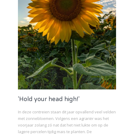
'Hold your head high!'
In deze contreien staan dit jaar opvallend veel velden
met zonnebloemen. Volgens een agrariër was het
voorjaar zolang zó nat dat het niet lukte om op de
lagere percelen tijdig mais te planten. De