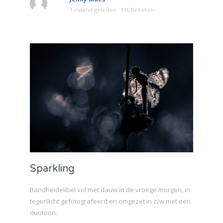
1 maand geleden
116 Bekeken
Sparkling
Bandheidelibel vol met dauw in de vroege morgen, in
tegenlicht gefotografeerd en omgezet in z/w met een
duotoon.