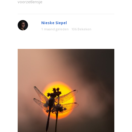
voorzetlensje
Nieske Siepel
1 maand geleden
106 Bekeken