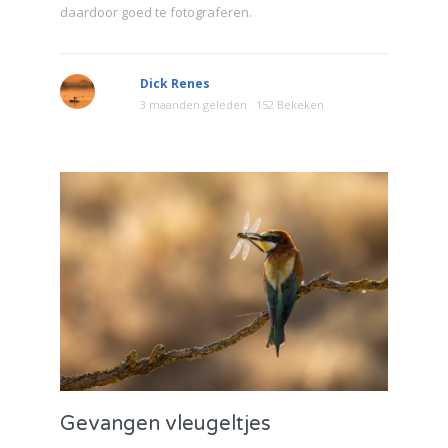
daardoor goed te fotograferen.
Dick Renes
3 maanden geleden
152 Bekeken
Gevangen vleugeltjes