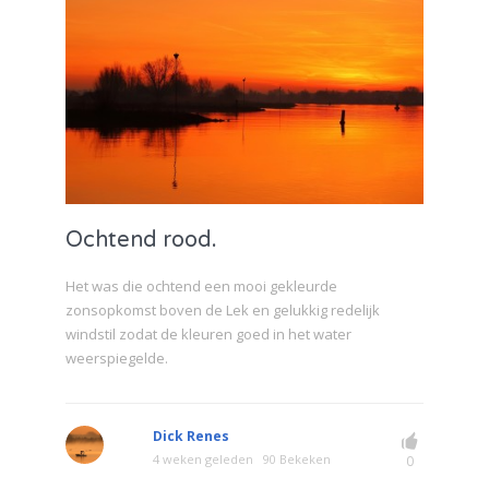
Ochtend rood.
Het was die ochtend een mooi gekleurde
zonsopkomst boven de Lek en gelukkig redelijk
windstil zodat de kleuren goed in het water
weerspiegelde.
Dick Renes
4 weken geleden
90 Bekeken
0