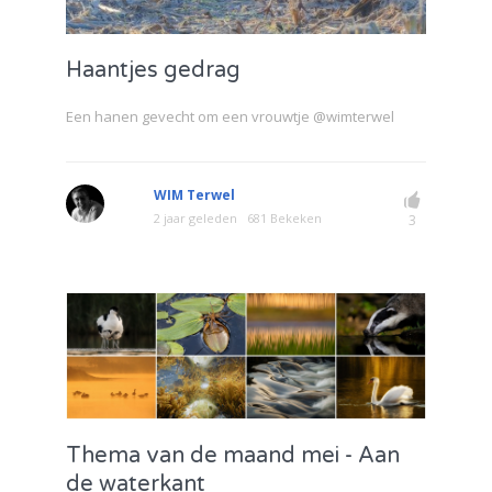
Haantjes gedrag
Een hanen gevecht om een vrouwtje @wimterwel
WIM Terwel
2 jaar geleden
681 Bekeken
3
Thema van de maand mei - Aan
de waterkant