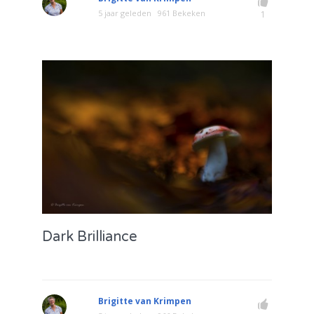
5 jaar geleden
961 Bekeken
1
Dark Brilliance
Brigitte van Krimpen