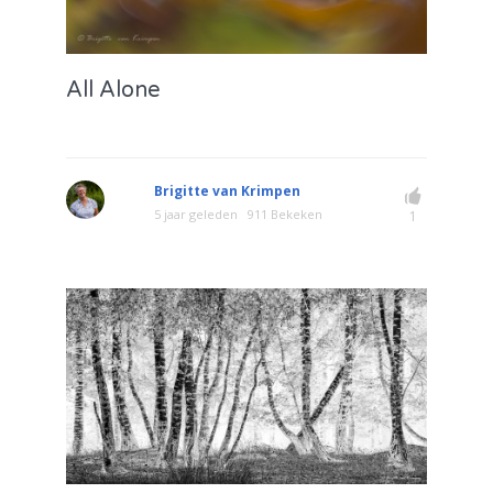
All Alone
Brigitte van Krimpen
5 jaar geleden
911 Bekeken
1