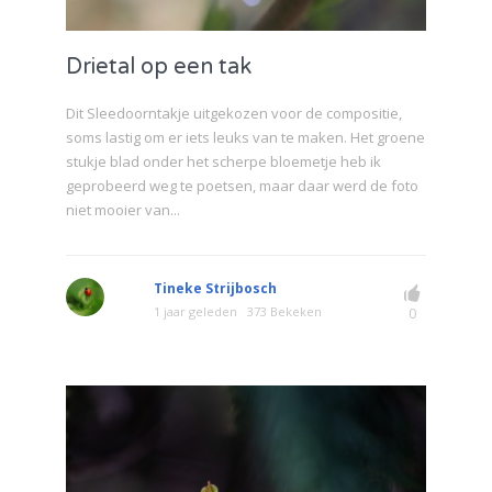
Drietal op een tak
Dit Sleedoorntakje uitgekozen voor de compositie,
soms lastig om er iets leuks van te maken. Het groene
stukje blad onder het scherpe bloemetje heb ik
geprobeerd weg te poetsen, maar daar werd de foto
niet mooier van...
Tineke Strijbosch
1 jaar geleden
373 Bekeken
0