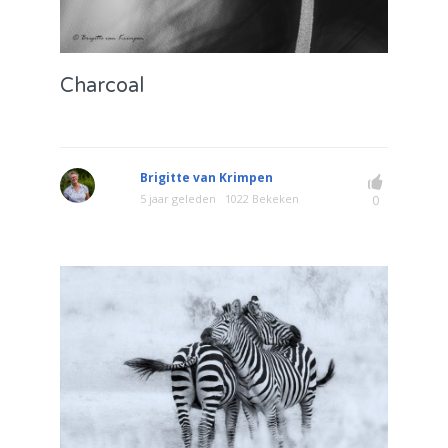
Charcoal
Brigitte van Krimpen
5 jaar geleden
1022 Bekeken
0