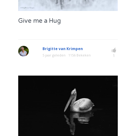
Give me a Hug
Brigitte van Krimpen
5 jaar geleden
1156 Bekeken
1