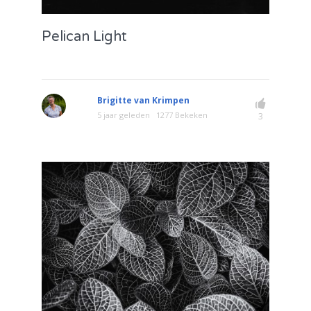
Pelican Light
Brigitte van Krimpen
5 jaar geleden
1277 Bekeken
3