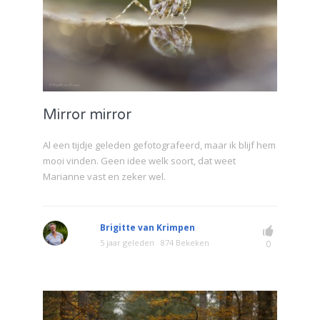
Mirror mirror
Al een tijdje geleden gefotografeerd, maar ik blijf hem
mooi vinden. Geen idee welk soort, dat weet
Marianne vast en zeker wel.
Brigitte van Krimpen
5 jaar geleden
874 Bekeken
0