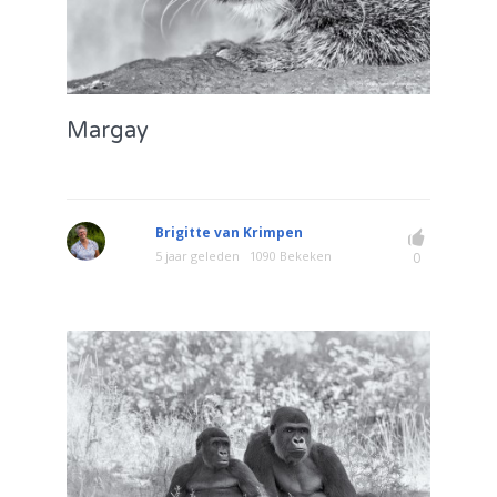
Margay
Brigitte van Krimpen
5 jaar geleden
1090 Bekeken
0