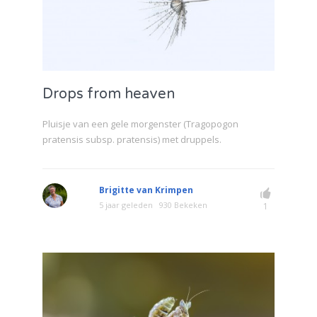
Drops from heaven
Pluisje van een gele morgenster (Tragopogon
pratensis subsp. pratensis) met druppels.
Brigitte van Krimpen
5 jaar geleden
930 Bekeken
1