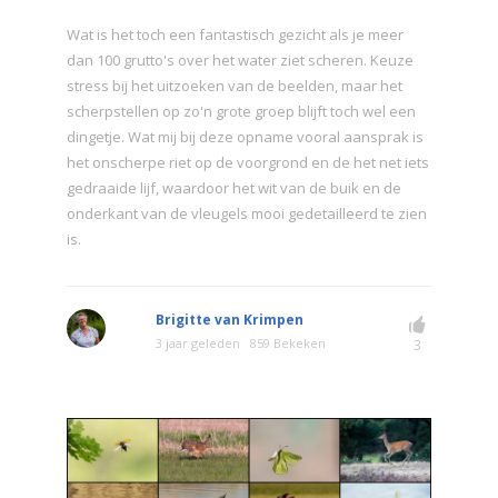
Wat is het toch een fantastisch gezicht als je meer
dan 100 grutto's over het water ziet scheren. Keuze
stress bij het uitzoeken van de beelden, maar het
scherpstellen op zo'n grote groep blijft toch wel een
dingetje. Wat mij bij deze opname vooral aansprak is
het onscherpe riet op de voorgrond en de het net iets
gedraaide lijf, waardoor het wit van de buik en de
onderkant van de vleugels mooi gedetailleerd te zien
is.
Brigitte van Krimpen
3 jaar geleden
859 Bekeken
3