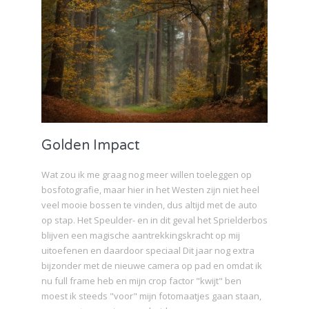
Golden Impact
Wat zou ik me graag nog meer willen toeleggen op
bosfotografie, maar hier in het Westen zijn niet heel
veel mooie bossen te vinden, dus altijd met de auto
op stap. Het Speulder- en in dit geval het Sprielderbos
blijven een magische aantrekkingskracht op mij
uitoefenen en daardoor speciaal Dit jaar nog extra
bijzonder met de nieuwe camera op pad en omdat ik
nu full frame heb en mijn crop factor "kwijt" ben
moest ik steeds "voor" mijn fotomaatjes gaan staan,