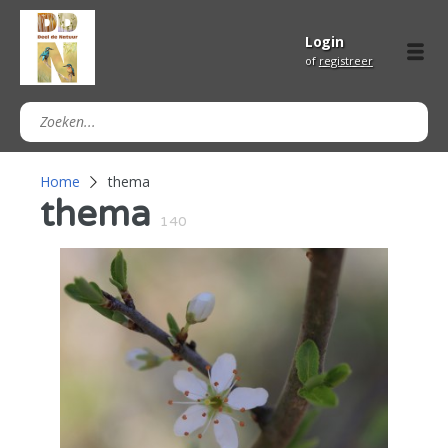
Login
of
registreer
Home
thema
thema
140