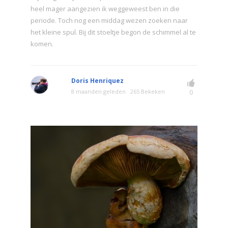
heel mager aangezien ik weggeweest ben in die
periode. Toch nog een middag wezen zoeken naar
het kleine spul. Bij dit stoeltje begon de schimmel al te
komen.
Doris Henriquez
8 maanden geleden
265 Bekeken
0