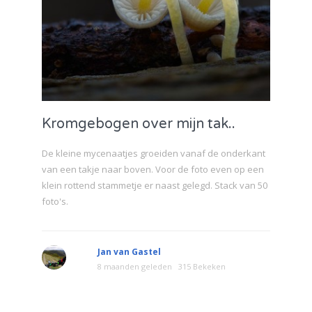
Kromgebogen over mijn tak..
De kleine mycenaatjes groeiden vanaf de onderkant
van een takje naar boven. Voor de foto even op een
klein rottend stammetje er naast gelegd. Stack van 50
foto's.
Jan van Gastel
8 maanden geleden
315 Bekeken