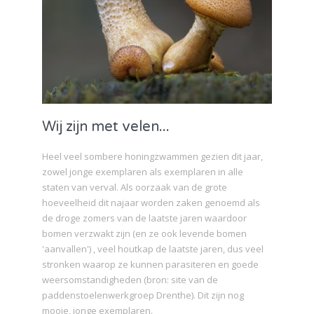
Wij zijn met velen...
Heel veel sombere honingzwammen gezien dit jaar,
zowel jonge exemplaren als exemplaren in alle
staten van verval. Als oorzaak van de grote
hoeveelheid dit najaar worden zaken genoemd als
de droge zomers van de laatste jaren waardoor
bomen verzwakt zijn (en ze ook levende bomen
'aanvallen') , veel houtkap de laatste jaren, dus veel
stronken waarop ze kunnen parasiteren en goede
weersomstandigheden (bron: site van de
paddenstoelenwerkgroep Drenthe). Dit zijn nog
mooie, jonge exemplaren.