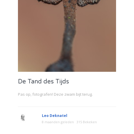
De Tand des Tijds
Pas op, fotografen! Deze zwam bijt terug.
Leo Deknatel
8 maanden geleden
315 Bekeken