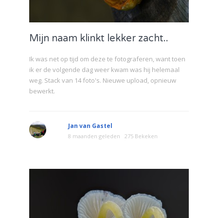
Mijn naam klinkt lekker zacht..
Ik was net op tijd om deze te fotograferen, want toen
ik er de volgende dag weer kwam was hij helemaal
weg. Stack van 14 foto's. Nieuwe upload, opnieuw
bewerkt.
Jan van Gastel
8 maanden geleden
275 Bekeken