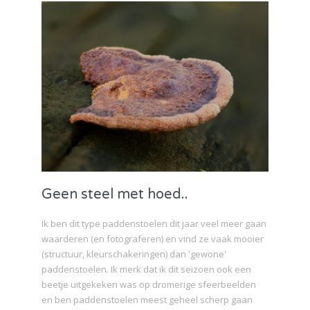
Geen steel met hoed..
Ik ben dit type paddenstoelen dit jaar veel meer gaan
waarderen (en fotograferen) en vind ze vaak mooier
(structuur, kleurschakeringen) dan 'gewone'
paddenstoelen. Ik merk dat ik dit seizoen ook een
beetje uitgekeken was op dromerige sfeerbeelden
en ben paddenstoelen meest geheel scherp gaan