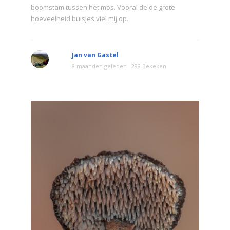
boomstam tussen het mos. Vooral de de grote
hoeveelheid buisjes viel mij op.
Jan van Gastel
8 maanden geleden
298 Bekeken