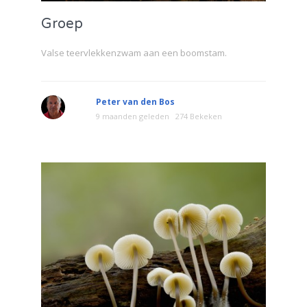
Groep
Valse teervlekkenzwam aan een boomstam.
Peter van den Bos
9 maanden geleden
274 Bekeken