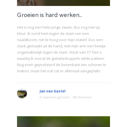
Groeien is hard werken..
Het is nog een hele jonge zwam, dus nog niet op
kleur. Ik vond hem tegen de stam van een
naaldboom, net te hoog voor mijn statief. Dus een
stack gemaakt uit de hand, met mijn arm een beetje
ongemakkelijk tegen de stam. Stack van 37 foto's,
waarbij ik vooral de guttatiedruppels wilde pakken.
Nog even geprobeerd de bovenkant iets schoner te
maken, maar het vuil zat er allemaal aangeplakt.
Jan van Gastel
9 maanden geleden
300 Bekeken