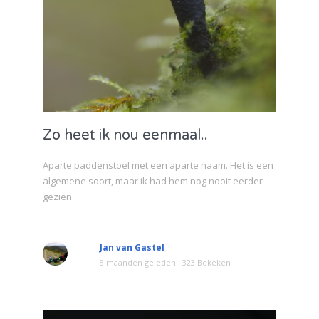
Zo heet ik nou eenmaal..
Aparte paddenstoel met een aparte naam. Het is een
algemene soort, maar ik had hem nog nooit eerder
gezien.
Jan van Gastel
8 maanden geleden
323 Bekeken