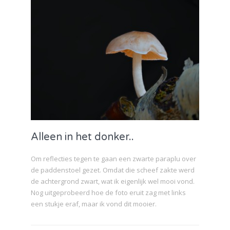
Alleen in het donker..
Om reflecties tegen te gaan een zwarte paraplu over
de paddenstoel gezet. Omdat die scheef zakte werd
de achtergrond zwart, wat ik eigenlijk wel mooi vond.
Nog uitgeprobeerd hoe de foto eruit zag met links
een stukje eraf, maar ik vond dit mooier.