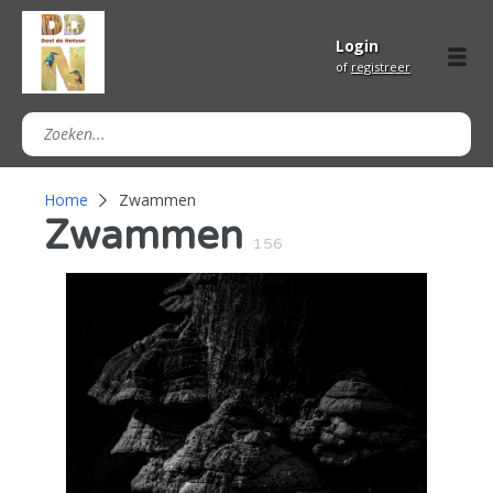
Login
of
registreer
Home
Zwammen
Zwammen
156