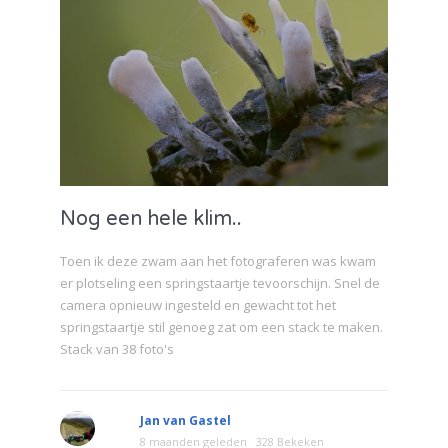
Nog een hele klim..
Toen ik deze zwam aan het fotograferen was kwam
er plotseling een springstaartje tevoorschijn. Snel de
camera opnieuw ingesteld en gewacht tot het
springstaartje stil genoeg zat om een stack te maken.
Stack van 38 foto's
Jan van Gastel
8 maanden geleden
328 Bekeken