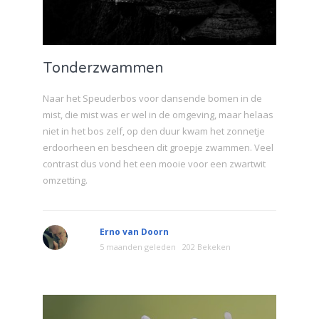
Tonderzwammen
Naar het Speuderbos voor dansende bomen in de
mist, die mist was er wel in de omgeving, maar helaas
niet in het bos zelf, op den duur kwam het zonnetje
erdoorheen en bescheen dit groepje zwammen. Veel
contrast dus vond het een mooie voor een zwartwit
omzetting.
Erno van Doorn
5 maanden geleden
202 Bekeken