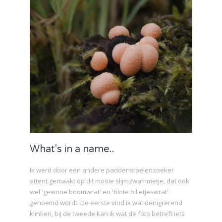
What's in a name..
Ik werd door een andere paddenstoelenzoeker
attent gemaakt op dit mooie slijmzwammetje, dat ook
wel 'gewone boomwrat' en 'blote billetjeswrat'
genoemd wordt. De eerste vind ik wat denigrerend
klinken, bij de tweede kan ik wat de foto betreft iets