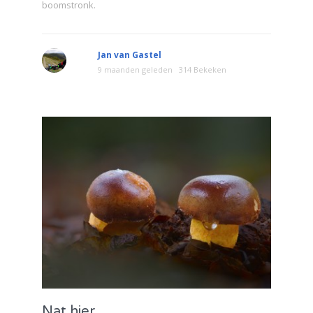
boomstronk.
Jan van Gastel
9 maanden geleden
314 Bekeken
Nat hier...