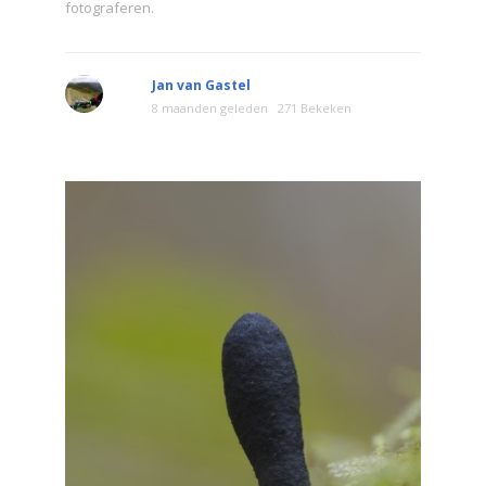
fotograferen.
Jan van Gastel
8 maanden geleden
271 Bekeken