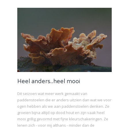
Heel anders..heel mooi
Dit seizoen wat meer werk gemaakt van
paddenstoelen die er anders uitzien dan wat we voor
ogen hebben als we aan paddenstoelen denken. Ze
groeien bijna altijd op dood hout en zijn vaak heel
mooi grillig gevormd met fijne kleurschakeringen. Ze
lenen zich - voor mij althans - minder dan de