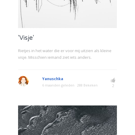
'Visje'
Rietjes in het water die er voor mij uitzien als kleine
visje. Misschien iemand ziet iets anders.
Yanuschka
6 maanden geleden
288 Bekeken
2