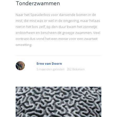
Tonderzwammen
Naar het Speuderbos voor dansende bomen in de
mist, die mist was er wel in de omgeving, maar helaas
niet in het bos zelf, op den duur kwam het zonnetje
erdoorheen en bescheen dit groepje zwammen. Veel
contrast dus vond het een mooie voor een zwartwit
omzetting.
Erno van Doorn
5 maanden geleden
202 Bekeken