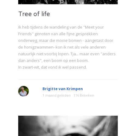
Tree of life
Ik heb tijdens de wandeling van de "Meet your
Friends" genoten van alle fijne gesprekken
onderweg, maar die mooie bomen - aangetast door
de honigzwammen- kon ik net als vele anderen
natuurlijk niet voorbij lopen. Tja... maar even "anders
dan anders", een boom op een boom.
In zwart-wit, dat vond ik wel passend.
Brigitte van Krimpen
1 maand geleden
116 Bekeken