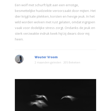
Een wolf met schurft lijdt aan een ernstige,
besmettelijke huidziekte veroorzaakt door mijten. Het
dier krijgt kale plekken, korsten en hevige jeuk. In het
wild worden wolven met rust gelaten, omdat ingrijpen
vaak voor dodelijke stress zorgt. Ondanks de jeuk en
sterk verzwakte indruk keek hij/zij dwars door mij
heen.
Wouter Vroom
2 maanden geleden
205 Bekeken