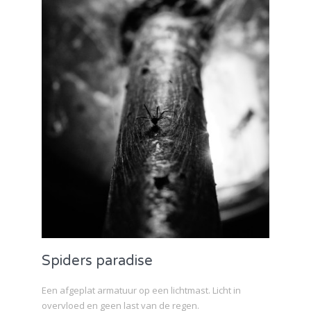
Spiders paradise
Een afgeplat armatuur op een lichtmast. Licht in
overvloed en geen last van de regen.