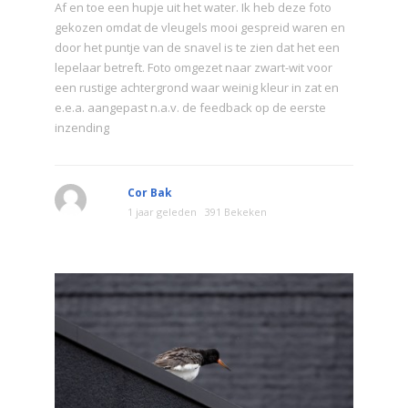
Af en toe een hupje uit het water. Ik heb deze foto
gekozen omdat de vleugels mooi gespreid waren en
door het puntje van de snavel is te zien dat het een
lepelaar betreft. Foto omgezet naar zwart-wit voor
een rustige achtergrond waar weinig kleur in zat en
e.e.a. aangepast n.a.v. de feedback op de eerste
inzending
Cor Bak
1 jaar geleden
391 Bekeken