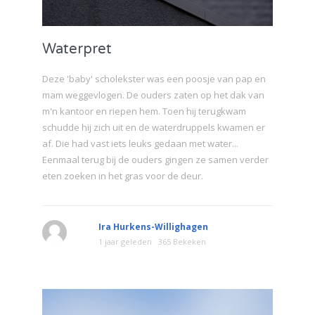
Waterpret
Deze 'baby' scholekster was een poosje van pap en
mam weggevlogen. De ouders zaten op het dak van
m'n kantoor en riepen hem. Toen hij terugkwam
schudde hij zich uit en de waterdruppels kwamen er
af. Die had vast iets leuks gedaan met water...
Eenmaal terug bij de ouders gingen ze samen verder
eten zoeken in het gras voor de deur.
Ira Hurkens-Willighagen
1 jaar geleden
365 Bekeken