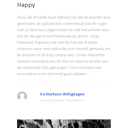
Happy
Deze alk showde haar blijheid; blij dat ze moeder was
geworden. 2e upload met commentaar dat de vogel
niet zo best was uitgesneden en dat het jammer was
dat de vleugel er niet helemaal op stond... klopt
helemaal. Dat was ook niet de foto die ik wilde
insturen, maar een uitsnede voor mezelf gemaakt om
te checken of de kop scherp was. Onder hetzelfde
nummer bewaard van de foto en daarna de titel aan
de verkeerde foto gehangen. Toch voortaan niet
tussendoor even de hond gaan uitlaten...
Ira Hurkens-Willighagen
1 week geleden
96 Bekeken