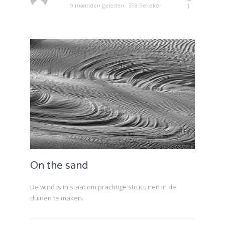
9 maanden geleden
308 Bekeken
1
On the sand
De wind is in staat om prachtige structuren in de
duinen te maken.