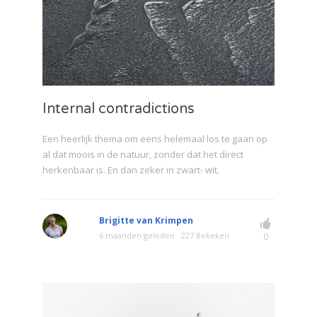
Internal contradictions
Een heerlijk thema om eens helemaal los te gaan op
al dat moois in de natuur, zonder dat het direct
herkenbaar is. En dan zeker in zwart- wit.
Brigitte van Krimpen
6 maanden geleden
227 Bekeken
0