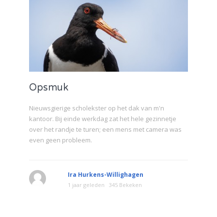
Opsmuk
Nieuwsgierige scholekster op het dak van m'n
kantoor. Bij einde werkdag zat het hele gezinnetje
over het randje te turen; een mens met camera was
even geen probleem.
Ira Hurkens-Willighagen
1 jaar geleden
345 Bekeken