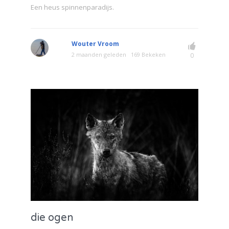
Een heus spinnenparadijs.
Wouter Vroom
2 maanden geleden
169 Bekeken
0
die ogen