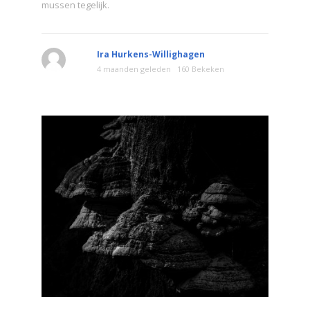
mussen tegelijk.
Ira Hurkens-Willighagen
4 maanden geleden
160 Bekeken