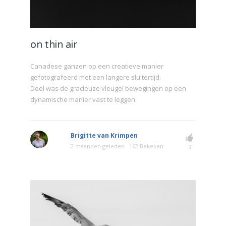
on thin air
Canadese ganzen op een creatieve manier
gefotografeerd met een langere sluitertijd.
Doel was de gracieuze vleugel bewegingen op een
dynamische manier vast te leggen.
Brigitte van Krimpen
2 maanden geleden
162 Bekeken
3