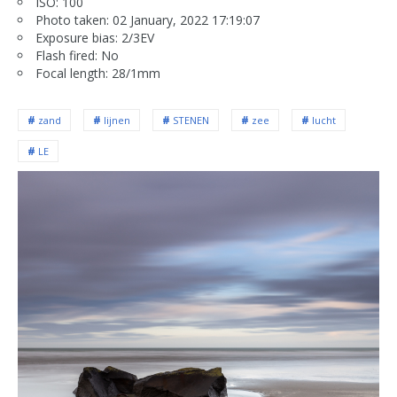
ISO: 100
Photo taken: 02 January, 2022 17:19:07
Exposure bias: 2/3EV
Flash fired: No
Focal length: 28/1mm
zand
lijnen
STENEN
zee
lucht
LE