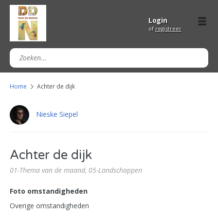
Login
of
registreer
Home
Achter de dijk
Nieske Siepel
Achter de dijk
01-Thema van de maand,
05-Landschappen
Foto omstandigheden
Overige omstandigheden