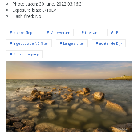
Photo taken: 30 June, 2022 03:16:31
Exposure bias: 0/10EV
Flash fired: No
Nieske SIepel
Molkwerum
friesland
LE
ingebouwde ND filter
Lange sluiter
achter de Dijk
Zonsondergang