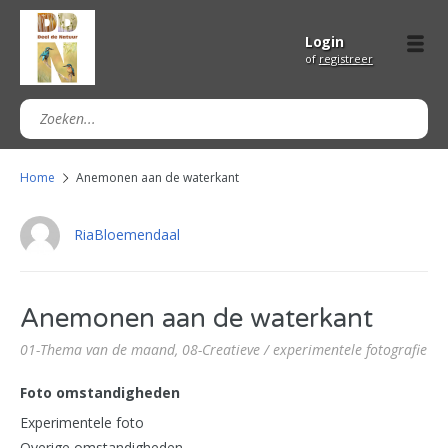
Login
of
registreer
Home
Anemonen aan de waterkant
RiaBloemendaal
Anemonen aan de waterkant
01-Thema van de maand,
08-Creatieve / experimentele fotografie
Foto omstandigheden
Experimentele foto
Overige omstandigheden