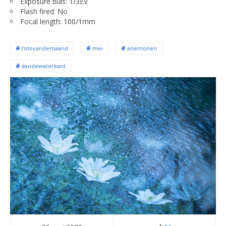
Exposure bias: 1/3EV
Flash fired: No
Focal length: 100/1mm
fotovandemaand
mei
anemonen
aandewaterkant