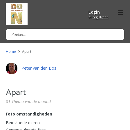
Login
of
registreer
Home
Apart
Peter van den Bos
Apart
01-Thema van de maand
Foto omstandigheden
Beïnvloede dieren
Gemanipuleerde foto