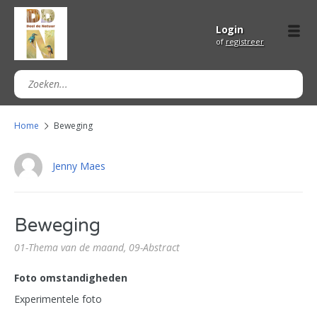
Login
of
registreer
Home
Beweging
Jenny Maes
Beweging
01-Thema van de maand,
09-Abstract
Foto omstandigheden
Experimentele foto