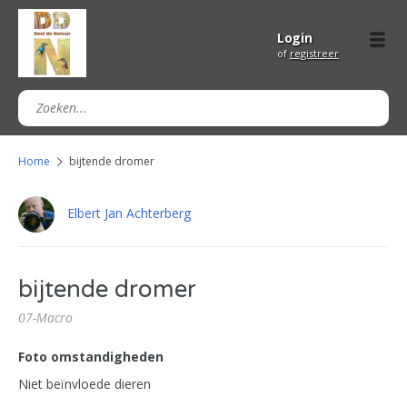
Login
of
registreer
Home
bijtende dromer
Elbert Jan Achterberg
bijtende dromer
07-Macro
Foto omstandigheden
Niet beïnvloede dieren