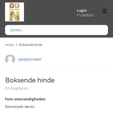
Login
of
registreer
Home
Boksende hinde
plaatjesmaker
Boksende hinde
03-Zoogdieren
Foto omstandigheden
Beïnvloede dieren