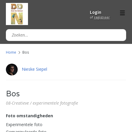
Login
of
registreer
Home
Bos
Nieske Siepel
Bos
08-Creatieve / experimentele fotografie
Foto omstandigheden
Experimentele foto
Gemanipuleerde foto