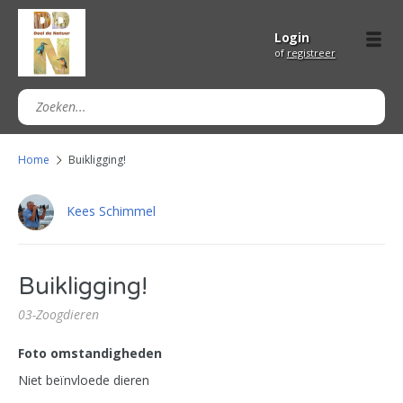
Login
of
registreer
Home
Buikligging!
Kees Schimmel
Buikligging!
03-Zoogdieren
Foto omstandigheden
Niet beïnvloede dieren