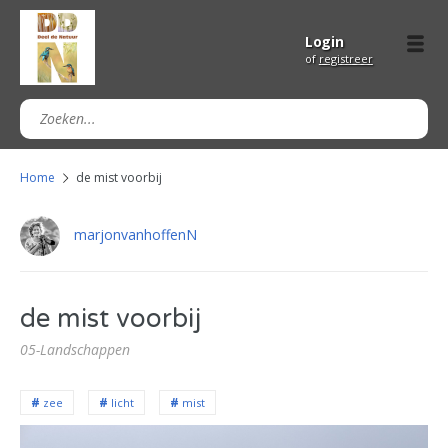
Login
of
registreer
Home
de mist voorbij
marjonvanhoffenN
de mist voorbij
05-Landschappen
zee
licht
mist