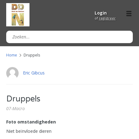
Login
of
registreer
Home
Druppels
Eric Gibcus
Druppels
07-Macro
Foto omstandigheden
Niet beïnvloede dieren