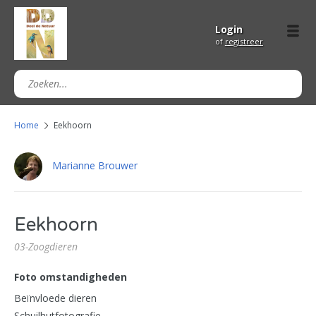
Login
of
registreer
Home
Eekhoorn
Marianne Brouwer
Eekhoorn
03-Zoogdieren
Foto omstandigheden
Beïnvloede dieren
Schuilhutfotografie