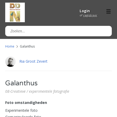
Login
of
registreer
Home
Galanthus
Ria Groot Zevert
Galanthus
08-Creatieve / experimentele fotografie
Foto omstandigheden
Experimentele foto
Gemanipuleerde foto