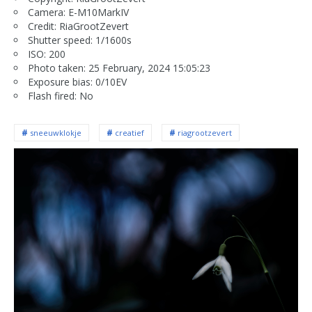
Camera: E-M10MarkIV
Credit: RiaGrootZevert
Shutter speed: 1/1600s
ISO: 200
Photo taken: 25 February, 2024 15:05:23
Exposure bias: 0/10EV
Flash fired: No
sneeuwklokje
creatief
riagrootzevert