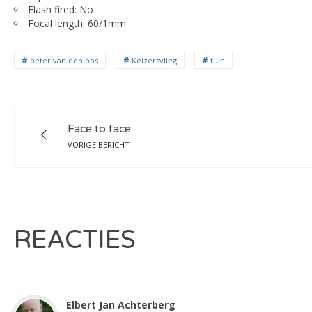
Flash fired: No
Focal length: 60/1mm
peter van den bos
Keizersvlieg
tuin
Face to face
VORIGE BERICHT
REACTIES
Elbert Jan Achterberg