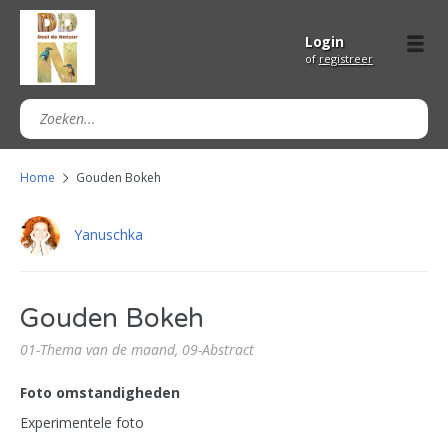
Login
of
registreer
Home
Gouden Bokeh
Yanuschka
Gouden Bokeh
01-Thema van de maand,
09-Abstract
Foto omstandigheden
Experimentele foto