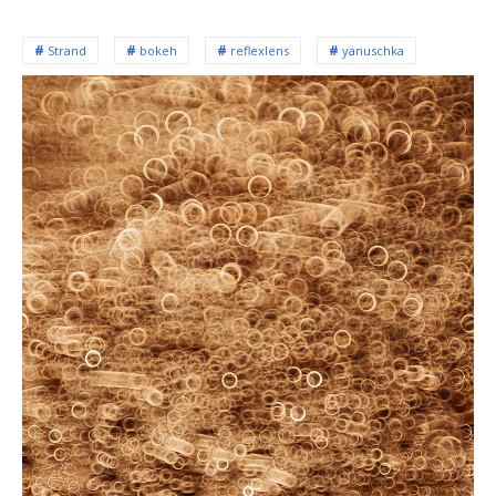
Strand
bokeh
reflexlens
yanuschka