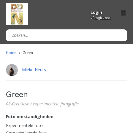
Login
of
registreer
Home
Green
Mieke Heuts
Green
08-Creatieve / experimentele fotografie
Foto omstandigheden
Experimentele foto
Gemanipuleerde foto