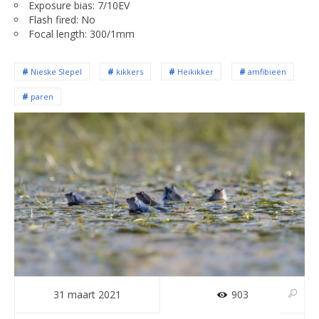
Exposure bias: 7/10EV
Flash fired: No
Focal length: 300/1mm
Nieske SIepel
kikkers
Heikikker
amfibieën
paren
31 maart 2021
903