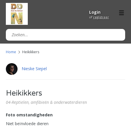
Login
of
registreer
Home
Heikikkers
Nieske Siepel
Heikikkers
04-Reptielen, amfibieën & onderwaterdieren
Foto omstandigheden
Niet beïnvloede dieren