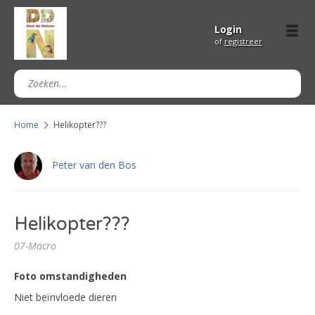
Login
of
registreer
Home
Helikopter???
Peter van den Bos
Helikopter???
07-Macro
Foto omstandigheden
Niet beïnvloede dieren