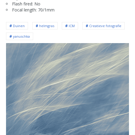
Flash fired: No
Focal length: 70/1mm
Duinen
helmgras
ICM
Creatieve fotografie
yanuschka