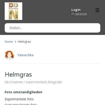
Login
of
registreer
Home
Helmgras
Yanuschka
Helmgras
08-Creatieve / experimentele fotografie
Foto omstandigheden
Experimentele foto
Gemanipuleerde foto