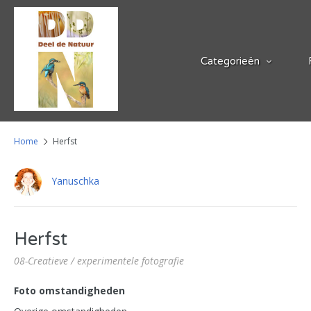
Categorieën
Home
Herfst
Yanuschka
Herfst
08-Creatieve / experimentele fotografie
Foto omstandigheden