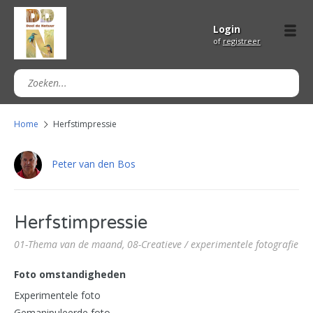
Login
of
registreer
Home
Herfstimpressie
Peter van den Bos
Herfstimpressie
01-Thema van de maand,
08-Creatieve / experimentele fotografie
Foto omstandigheden
Experimentele foto
Gemanipuleerde foto