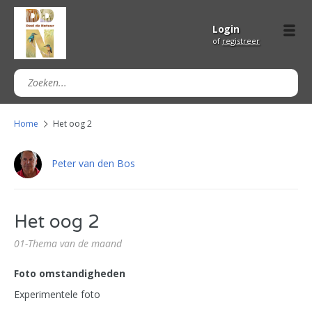
Login
of
registreer
Home
Het oog 2
Peter van den Bos
Het oog 2
01-Thema van de maand
Foto omstandigheden
Experimentele foto