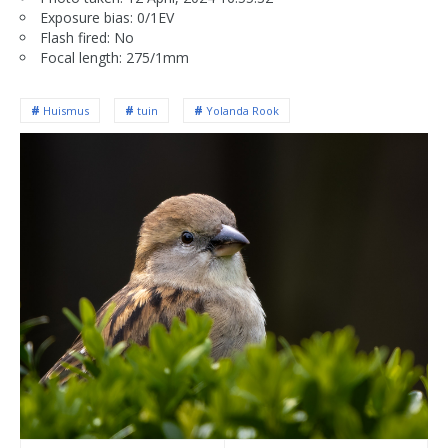
Exposure bias: 0/1EV
Flash fired: No
Focal length: 275/1mm
Huismus
tuin
Yolanda Rook