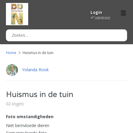
Login
of
registreer
Home
Huismus in de tuin
Yolanda Rook
Huismus in de tuin
02-Vogels
Foto omstandigheden
Niet beïnvloede dieren
Gemanipuleerde foto