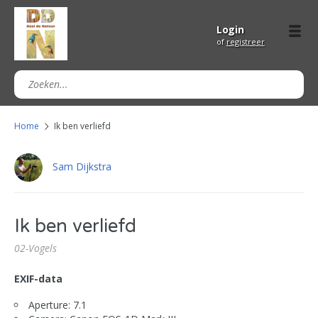
Login
of
registreer
Home
Ik ben verliefd
Sam Dijkstra
Ik ben verliefd
02-Vogels
EXIF-data
Aperture: 7.1