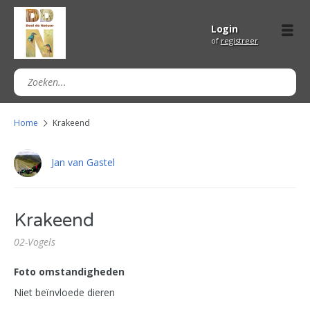
Login
of
registreer
Home
Krakeend
Jan van Gastel
Krakeend
02-Vogels
Foto omstandigheden
Niet beïnvloede dieren