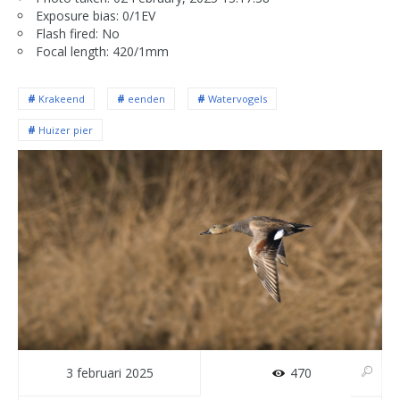
Exposure bias: 0/1EV
Flash fired: No
Focal length: 420/1mm
Krakeend
eenden
Watervogels
Huizer pier
3 februari 2025
470