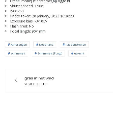
Credit: monique.achterberg@ziggo.nl
Shutter speed: 1/80s
ISO: 250
Photo taken: 20 January, 2023 16:36:23
Exposure bias: -3/10EV
Flash fired: No
Focal length: 90/1mm
Amerongen
Nederland
Paddenstoelen
schimmels
Schimmels (Fungi)
utrecht
gras in het wad
VORIGE BERICHT