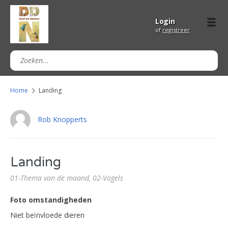
Login
of
registreer
Home
Landing
Rob Knopperts
Landing
01-Thema van de maand,
02-Vogels
Foto omstandigheden
Niet beïnvloede dieren